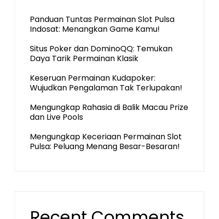
Panduan Tuntas Permainan Slot Pulsa
Indosat: Menangkan Game Kamu!
Situs Poker dan DominoQQ: Temukan
Daya Tarik Permainan Klasik
Keseruan Permainan Kudapoker:
Wujudkan Pengalaman Tak Terlupakan!
Mengungkap Rahasia di Balik Macau Prize
dan Live Pools
Mengungkap Keceriaan Permainan Slot
Pulsa: Peluang Menang Besar-Besaran!
Recent Comments