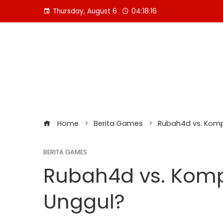
Skip
Thursday, August 6
04:18:17
to
content
Home
Berita Games
Rubah4d vs. Komp
BERITA GAMES
Rubah4d vs. Komp
Unggul?