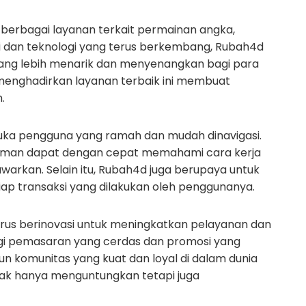
berbagai layanan terkait permainan angka,
i dan teknologi yang terus berkembang, Rubah4d
g lebih menarik dan menyenangkan bagi para
enghadirkan layanan terbaik ini membuat
.
uka pengguna yang ramah dan mudah dinavigasi.
aman dapat dengan cepat memahami cara kerja
awarkan. Selain itu, Rubah4d juga berupaya untuk
 transaksi yang dilakukan oleh penggunanya.
terus berinovasi untuk meningkatkan pelayanan dan
gi pemasaran yang cerdas dan promosi yang
komunitas yang kuat dan loyal di dalam dunia
idak hanya menguntungkan tetapi juga