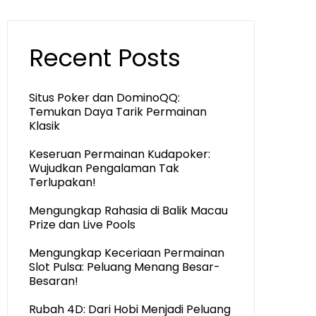
Recent Posts
Situs Poker dan DominoQQ:
Temukan Daya Tarik Permainan
Klasik
Keseruan Permainan Kudapoker:
Wujudkan Pengalaman Tak
Terlupakan!
Mengungkap Rahasia di Balik Macau
Prize dan Live Pools
Mengungkap Keceriaan Permainan
Slot Pulsa: Peluang Menang Besar-
Besaran!
Rubah 4D: Dari Hobi Menjadi Peluang