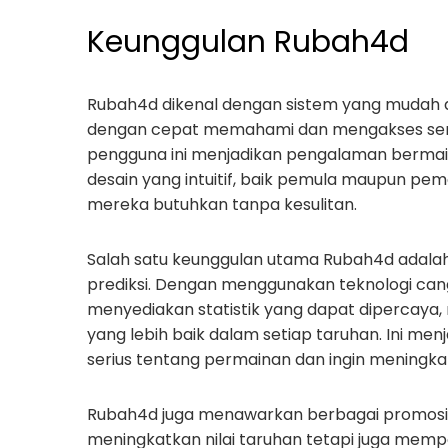
Keunggulan Rubah4d
Rubah4d dikenal dengan sistem yang mudah
dengan cepat memahami dan mengakses semu
pengguna ini menjadikan pengalaman bermai
desain yang intuitif, baik pemula maupun 
mereka butuhkan tanpa kesulitan.
Salah satu keunggulan utama Rubah4d adala
prediksi. Dengan menggunakan teknologi ca
menyediakan statistik yang dapat diperca
yang lebih baik dalam setiap taruhan. Ini me
serius tentang permainan dan ingin meningk
Rubah4d juga menawarkan berbagai promosi 
meningkatkan nilai taruhan tetapi juga me