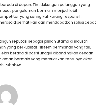
a berada di depan. Tim dukungan pelanggan yang
mbuat pengalaman bermain menjadi lebih
etitor yang sering kali kurang responsif,
erasa diperhatikan dan mendapatkan solusi cepat
gun reputasi sebagai pilihan utama di industri
an yang berkualitas, sistem permainan yang fair,
elas berada di posisi unggul dibandingkan dengan
galaman bermain yang memuaskan tentunya akan
eh Rubah4d.