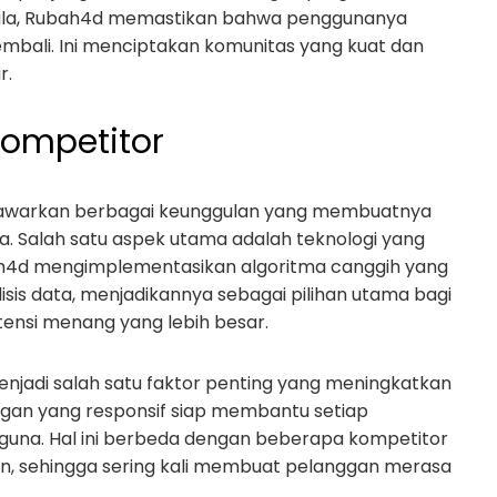
rkala, Rubah4d memastikan bahwa penggunanya
embali. Ini menciptakan komunitas yang kuat dan
r.
ompetitor
awarkan berbagai keunggulan yang membuatnya
. Salah satu aspek utama adalah teknologi yang
bah4d mengimplementasikan algoritma canggih yang
isis data, menjadikannya sebagai pilihan utama bagi
ensi menang yang lebih besar.
enjadi salah satu faktor penting yang meningkatkan
an yang responsif siap membantu setiap
guna. Hal ini berbeda dengan beberapa kompetitor
, sehingga sering kali membuat pelanggan merasa