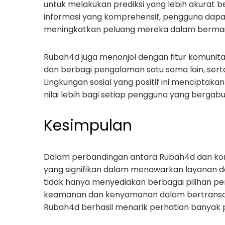
untuk melakukan prediksi yang lebih akurat be
informasi yang komprehensif, pengguna dapa
meningkatkan peluang mereka dalam bermai
Rubah4d juga menonjol dengan fitur komunita
dan berbagi pengalaman satu sama lain, serta
Lingkungan sosial yang positif ini mencipt
nilai lebih bagi setiap pengguna yang bergabu
Kesimpulan
Dalam perbandingan antara Rubah4d dan ko
yang signifikan dalam menawarkan layanan d
tidak hanya menyediakan berbagai pilihan p
keamanan dan kenyamanan dalam bertransaksi.
Rubah4d berhasil menarik perhatian banyak 