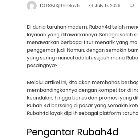
fOT8EJXjf0m8ov5
July 5, 2026
Di dunia taruhan modern, Rubah4d telah menc
layanan yang ditawarkannya. Sebagai salah sa
menawarkan berbagai fitur menarik yang mam
penggemar judi. Namun, dengan semakin ban
yang sering muncul adalah, sejauh mana Ruba
pesaingnya?
Melalui artikel ini, kita akan membahas be
membandingkannya dengan kompetitor di ind
keandalan, hingga bonus dan promosi yang d
Rubah 4d bersaing di pasar yang semakin ketat
Rubah4d layak dipilih sebagai platform taruh
Pengantar Rubah4d