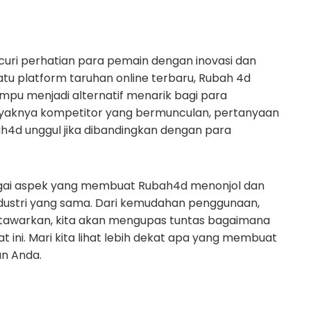
uri perhatian para pemain dengan inovasi dan
tu platform taruhan online terbaru, Rubah 4d
pu menjadi alternatif menarik bagi para
yaknya kompetitor yang bermunculan, pertanyaan
h4d unggul jika dibandingkan dengan para
rbagai aspek yang membuat Rubah4d menonjol dan
ustri yang sama. Dari kemudahan penggunaan,
itawarkan, kita akan mengupas tuntas bagaimana
 ini. Mari kita lihat lebih dekat apa yang membuat
an Anda.