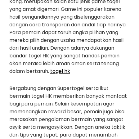
Kong, merupakan salah satu jenis game togel
yang amat digemari. Game ini populer karena
hasil pengundiannya yang diselenggarakan
dengan cara transparan dan andal tiap harinya.
Para pemain dapat taruh angka pilihan yang
mereka pilih dengan usaha mendapatkan hasil
dari hasil undian. Dengan adanya dukungan
bandar togel HK yang sangat handal, pemain
akan merasa lebih aman aman serta tenang
dalam bertaruh.
togel hk
Bergabung dengan Supertogel serta ikut
bermain togel HK memberikan banyak manfaat
bagi para pemain. Selain kesempatan agar
memenangkan reward besar, pemain juga bisa
merasakan pengalaman bermain yang sangat
asyik serta mengasyikkan. Dengan aneka taktik
dan tips yang tepat, para dapat menambah