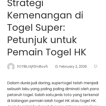
Strategi
Kemenangan di
Togel Super:
Petunjuk untuk
Pemain Togel HK
fOT8EJXjf0m8ov5
February 2, 2026
Dalam dunia judi daring, supertogel telah menjadi
sebuah laku yang paling paling diminati oleh para
petaruh togel. Salah satu jenis toto yang terkenal
di kalangan pemain ialah togel HK atau togel HK.