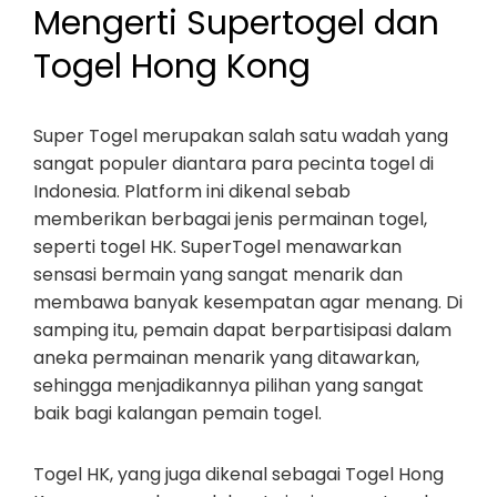
Mengerti Supertogel dan
Togel Hong Kong
Super Togel merupakan salah satu wadah yang
sangat populer diantara para pecinta togel di
Indonesia. Platform ini dikenal sebab
memberikan berbagai jenis permainan togel,
seperti togel HK. SuperTogel menawarkan
sensasi bermain yang sangat menarik dan
membawa banyak kesempatan agar menang. Di
samping itu, pemain dapat berpartisipasi dalam
aneka permainan menarik yang ditawarkan,
sehingga menjadikannya pilihan yang sangat
baik bagi kalangan pemain togel.
Togel HK, yang juga dikenal sebagai Togel Hong