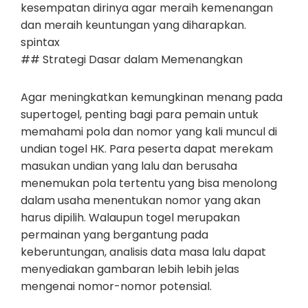
kesempatan dirinya agar meraih kemenangan
dan meraih keuntungan yang diharapkan.
spintax
## Strategi Dasar dalam Memenangkan
Agar meningkatkan kemungkinan menang pada
supertogel, penting bagi para pemain untuk
memahami pola dan nomor yang kali muncul di
undian togel HK. Para peserta dapat merekam
masukan undian yang lalu dan berusaha
menemukan pola tertentu yang bisa menolong
dalam usaha menentukan nomor yang akan
harus dipilih. Walaupun togel merupakan
permainan yang bergantung pada
keberuntungan, analisis data masa lalu dapat
menyediakan gambaran lebih lebih jelas
mengenai nomor-nomor potensial.