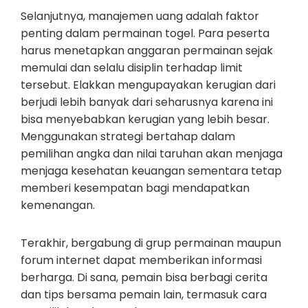
Selanjutnya, manajemen uang adalah faktor
penting dalam permainan togel. Para peserta
harus menetapkan anggaran permainan sejak
memulai dan selalu disiplin terhadap limit
tersebut. Elakkan mengupayakan kerugian dari
berjudi lebih banyak dari seharusnya karena ini
bisa menyebabkan kerugian yang lebih besar.
Menggunakan strategi bertahap dalam
pemilihan angka dan nilai taruhan akan menjaga
menjaga kesehatan keuangan sementara tetap
memberi kesempatan bagi mendapatkan
kemenangan.
Terakhir, bergabung di grup permainan maupun
forum internet dapat memberikan informasi
berharga. Di sana, pemain bisa berbagi cerita
dan tips bersama pemain lain, termasuk cara