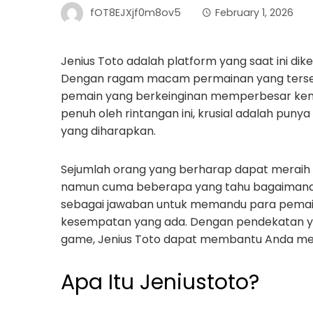
fOT8EJXjf0m8ov5
February 1, 2026
Jenius Toto adalah platform yang saat ini d
Dengan ragam macam permainan yang tersedia,
pemain yang berkeinginan memperbesar kem
penuh oleh rintangan ini, krusial adalah puny
yang diharapkan.
Sejumlah orang yang berharap dapat meraih 
namun cuma beberapa yang tahu bagaimana u
sebagai jawaban untuk memandu para pema
kesempatan yang ada. Dengan pendekatan y
game, Jenius Toto dapat membantu Anda mend
Apa Itu Jeniustoto?