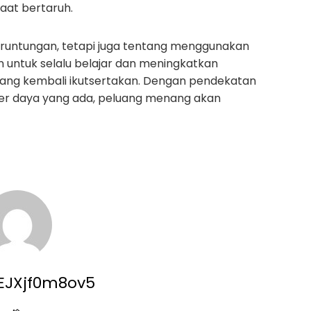
saat bertaruh.
beruntungan, tetapi juga tentang menggunakan
n untuk selalu belajar dan meningkatkan
ng kembali ikutsertakan. Dengan pendekatan
r daya yang ada, peluang menang akan
8EJXjf0m8ov5