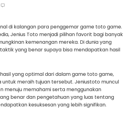
ikenal di kalangan para penggemar game toto game.
 Jenius Toto menjadi pilihan favorit bagi banyak
ungkinan kemenangan mereka. Di dunia yang
a taktik yang benar supaya bisa mendapatkan hasil
hasil yang optimal dari dalam game toto game,
ntuk meraih tujuan tersebut. Jeniustoto muncul
in menuju memahami serta menggunakan
ang benar dan pengetahuan yang luas tentang
apatkan kesuksesan yang lebih signifikan.