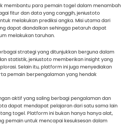
 untuk membantu para pemain togel dalam menambah
ai fitur dan data yang canggih, jeniustoto
tuk melakukan prediksi angka. Misi utama dari
ang dapat diandalkan sehingga petaruh dapat
lum melakukan taruhan.
rbagai strategi yang ditunjukkan berguna dalam
 statistik, jeniustoto memberikan insight yang
orasi. Selain itu, platform ini juga menyediakan
serta pemain berpengalaman yang hendak
ringan aktif yang saling berbagi pengalaman dan
gota dapat mendapat pelajaran dari satu sama lain
 togel. Platform ini bukan hanya hanya alat,
ng pemain untuk mencapai kesuksesan dalam