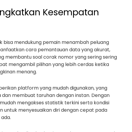
ningkatkan Kesempatan
tuk bisa mendukung pemain menambah peluang
nfaatkan cara pemantauan data yang akurat,
g membantu soal corak nomor yang sering sering
apat mengambil pilihan yang lebih cerdas ketika
gkinan menang.
memberikan platform yang mudah digunakan, yang
dan membuat taruhan dengan instan. Dengan
mudah mengakses statistik terkini serta kondisi
n untuk menyesuaikan diri dengan cepat pada
 ada.