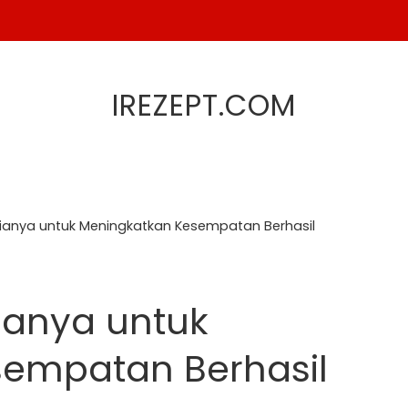
IREZEPT.COM
sianya untuk Meningkatkan Kesempatan Berhasil
ianya untuk
empatan Berhasil