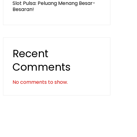
Slot Pulsa: Peluang Menang Besar-
Besaran!
Recent
Comments
No comments to show.