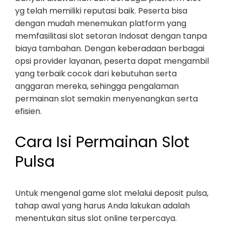
yg telah memiliki reputasi baik. Peserta bisa
dengan mudah menemukan platform yang
memfasilitasi slot setoran Indosat dengan tanpa
biaya tambahan. Dengan keberadaan berbagai
opsi provider layanan, peserta dapat mengambil
yang terbaik cocok dari kebutuhan serta
anggaran mereka, sehingga pengalaman
permainan slot semakin menyenangkan serta
efisien.
Cara Isi Permainan Slot
Pulsa
Untuk mengenal game slot melalui deposit pulsa,
tahap awal yang harus Anda lakukan adalah
menentukan situs slot online terpercaya.