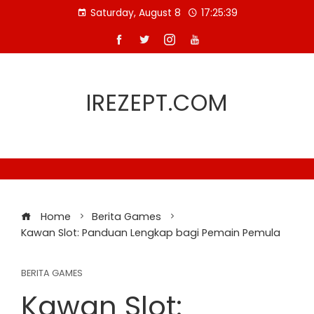
Skip
Saturday, August 8
17:25:39
to
content
IREZEPT.COM
Home
Berita Games
Kawan Slot: Panduan Lengkap bagi Pemain Pemula
BERITA GAMES
Kawan Slot: