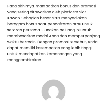
Pada akhirnya, manfaatkan bonus dan promosi
yang sering ditawarkan oleh platform Slot
Kawan. Sebagian besar situs menyediakan
beragam bonus saat pendaftaran atau untuk
setoran pertama. Gunakan peluang ini untuk
membesarkan modal Anda dan memperpanjang
waktu bermain. Dengan promosi tersebut, Anda
dapat memiliki kesempatan yang lebih tinggi
untuk mendapatkan kemenangan yang
menggembirakan.