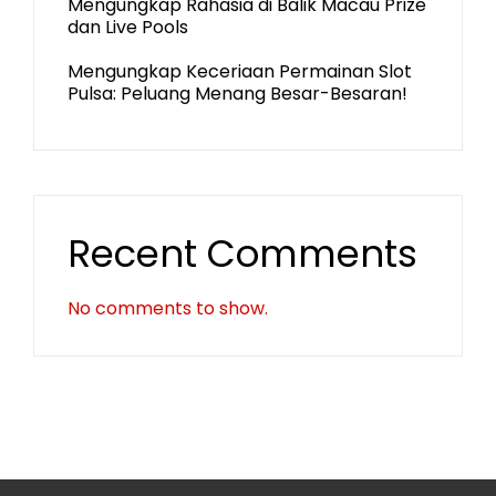
Mengungkap Rahasia di Balik Macau Prize
dan Live Pools
Mengungkap Keceriaan Permainan Slot
Pulsa: Peluang Menang Besar-Besaran!
Recent Comments
No comments to show.