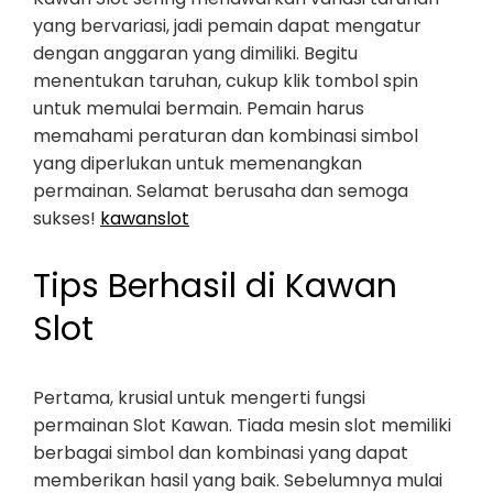
yang bervariasi, jadi pemain dapat mengatur
dengan anggaran yang dimiliki. Begitu
menentukan taruhan, cukup klik tombol spin
untuk memulai bermain. Pemain harus
memahami peraturan dan kombinasi simbol
yang diperlukan untuk memenangkan
permainan. Selamat berusaha dan semoga
sukses!
kawanslot
Tips Berhasil di Kawan
Slot
Pertama, krusial untuk mengerti fungsi
permainan Slot Kawan. Tiada mesin slot memiliki
berbagai simbol dan kombinasi yang dapat
memberikan hasil yang baik. Sebelumnya mulai