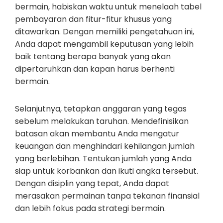
bermain, habiskan waktu untuk menelaah tabel
pembayaran dan fitur-fitur khusus yang
ditawarkan. Dengan memiliki pengetahuan ini,
Anda dapat mengambil keputusan yang lebih
baik tentang berapa banyak yang akan
dipertaruhkan dan kapan harus berhenti
bermain.
Selanjutnya, tetapkan anggaran yang tegas
sebelum melakukan taruhan. Mendefinisikan
batasan akan membantu Anda mengatur
keuangan dan menghindari kehilangan jumlah
yang berlebihan. Tentukan jumlah yang Anda
siap untuk korbankan dan ikuti angka tersebut.
Dengan disiplin yang tepat, Anda dapat
merasakan permainan tanpa tekanan finansial
dan lebih fokus pada strategi bermain.