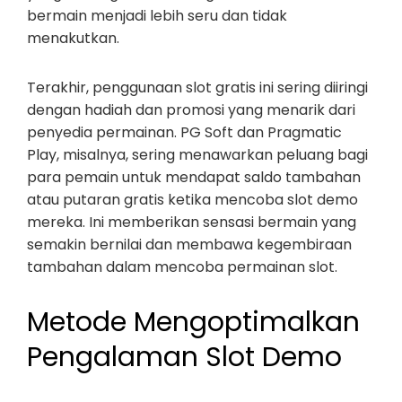
bermain menjadi lebih seru dan tidak
menakutkan.
Terakhir, penggunaan slot gratis ini sering diiringi
dengan hadiah dan promosi yang menarik dari
penyedia permainan. PG Soft dan Pragmatic
Play, misalnya, sering menawarkan peluang bagi
para pemain untuk mendapat saldo tambahan
atau putaran gratis ketika mencoba slot demo
mereka. Ini memberikan sensasi bermain yang
semakin bernilai dan membawa kegembiraan
tambahan dalam mencoba permainan slot.
Metode Mengoptimalkan
Pengalaman Slot Demo