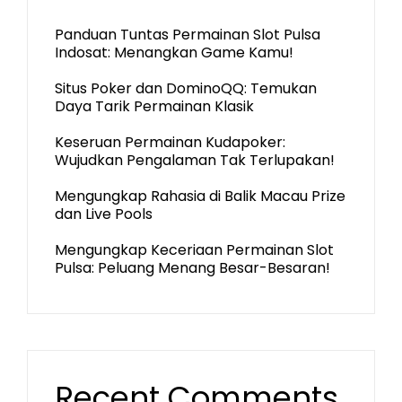
Panduan Tuntas Permainan Slot Pulsa
Indosat: Menangkan Game Kamu!
Situs Poker dan DominoQQ: Temukan
Daya Tarik Permainan Klasik
Keseruan Permainan Kudapoker:
Wujudkan Pengalaman Tak Terlupakan!
Mengungkap Rahasia di Balik Macau Prize
dan Live Pools
Mengungkap Keceriaan Permainan Slot
Pulsa: Peluang Menang Besar-Besaran!
Recent Comments