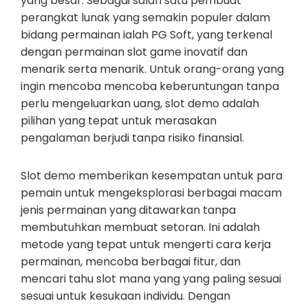
yang besar. Sebagai salah satu pembuat
perangkat lunak yang semakin populer dalam
bidang permainan ialah PG Soft, yang terkenal
dengan permainan slot game inovatif dan
menarik serta menarik. Untuk orang-orang yang
ingin mencoba mencoba keberuntungan tanpa
perlu mengeluarkan uang, slot demo adalah
pilihan yang tepat untuk merasakan
pengalaman berjudi tanpa risiko finansial.
Slot demo memberikan kesempatan untuk para
pemain untuk mengeksplorasi berbagai macam
jenis permainan yang ditawarkan tanpa
membutuhkan membuat setoran. Ini adalah
metode yang tepat untuk mengerti cara kerja
permainan, mencoba berbagai fitur, dan
mencari tahu slot mana yang yang paling sesuai
sesuai untuk kesukaan individu. Dengan