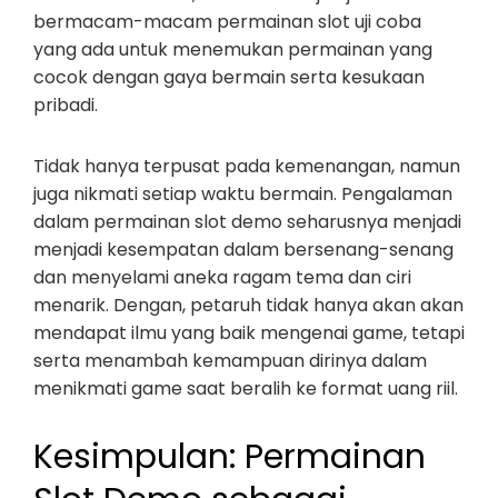
bermacam-macam permainan slot uji coba
yang ada untuk menemukan permainan yang
cocok dengan gaya bermain serta kesukaan
pribadi.
Tidak hanya terpusat pada kemenangan, namun
juga nikmati setiap waktu bermain. Pengalaman
dalam permainan slot demo seharusnya menjadi
menjadi kesempatan dalam bersenang-senang
dan menyelami aneka ragam tema dan ciri
menarik. Dengan, petaruh tidak hanya akan akan
mendapat ilmu yang baik mengenai game, tetapi
serta menambah kemampuan dirinya dalam
menikmati game saat beralih ke format uang riil.
Kesimpulan: Permainan