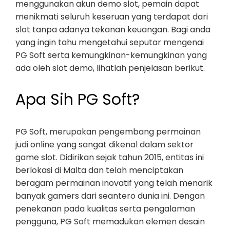
menggunakan akun demo slot, pemain dapat
menikmati seluruh keseruan yang terdapat dari
slot tanpa adanya tekanan keuangan. Bagi anda
yang ingin tahu mengetahui seputar mengenai
PG Soft serta kemungkinan-kemungkinan yang
ada oleh slot demo, lihatlah penjelasan berikut.
Apa Sih PG Soft?
PG Soft, merupakan pengembang permainan
judi online yang sangat dikenal dalam sektor
game slot. Didirikan sejak tahun 2015, entitas ini
berlokasi di Malta dan telah menciptakan
beragam permainan inovatif yang telah menarik
banyak gamers dari seantero dunia ini. Dengan
penekanan pada kualitas serta pengalaman
pengguna, PG Soft memadukan elemen desain