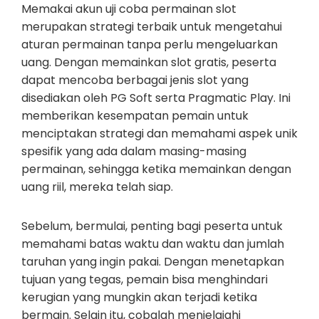
Memakai akun uji coba permainan slot
merupakan strategi terbaik untuk mengetahui
aturan permainan tanpa perlu mengeluarkan
uang. Dengan memainkan slot gratis, peserta
dapat mencoba berbagai jenis slot yang
disediakan oleh PG Soft serta Pragmatic Play. Ini
memberikan kesempatan pemain untuk
menciptakan strategi dan memahami aspek unik
spesifik yang ada dalam masing-masing
permainan, sehingga ketika memainkan dengan
uang riil, mereka telah siap.
Sebelum, bermulai, penting bagi peserta untuk
memahami batas waktu dan waktu dan jumlah
taruhan yang ingin pakai. Dengan menetapkan
tujuan yang tegas, pemain bisa menghindari
kerugian yang mungkin akan terjadi ketika
bermain. Selain itu, cobalah menjelajahi