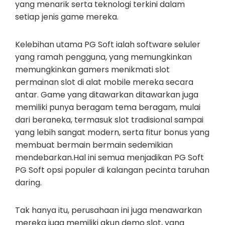
yang menarik serta teknologi terkini dalam
setiap jenis game mereka.
Kelebihan utama PG Soft ialah software seluler
yang ramah pengguna, yang memungkinkan
memungkinkan gamers menikmati slot
permainan slot di alat mobile mereka secara
antar. Game yang ditawarkan ditawarkan juga
memiliki punya beragam tema beragam, mulai
dari beraneka, termasuk slot tradisional sampai
yang lebih sangat modern, serta fitur bonus yang
membuat bermain bermain sedemikian
mendebarkan.Hal ini semua menjadikan PG Soft
PG Soft opsi populer di kalangan pecinta taruhan
daring.
Tak hanya itu, perusahaan ini juga menawarkan
mereka juga memiliki akun demo slot, yang