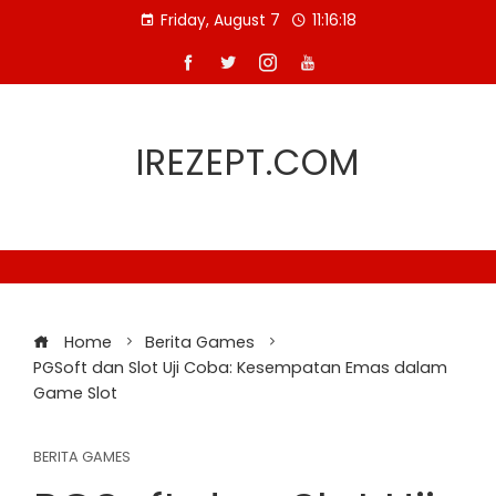
Skip
Friday, August 7
11:16:19
to
content
IREZEPT.COM
Home
Berita Games
PGSoft dan Slot Uji Coba: Kesempatan Emas dalam
Game Slot
BERITA GAMES