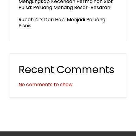
Mengungkap Keceriaan Permainan Slot
Pulsa: Peluang Menang Besar-Besaran!
Rubah 4D: Dari Hobi Menjadi Peluang
Bisnis
Recent Comments
No comments to show.