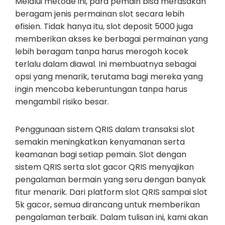
Melalui metode ini, para pemain bisa merasakan
beragam jenis permainan slot secara lebih
efisien. Tidak hanya itu, slot deposit 5000 juga
memberikan akses ke berbagai permainan yang
lebih beragam tanpa harus merogoh kocek
terlalu dalam diawal. Ini membuatnya sebagai
opsi yang menarik, terutama bagi mereka yang
ingin mencoba keberuntungan tanpa harus
mengambil risiko besar.
Penggunaan sistem QRIS dalam transaksi slot
semakin meningkatkan kenyamanan serta
keamanan bagi setiap pemain. Slot dengan
sistem QRIS serta slot gacor QRIS menyajikan
pengalaman bermain yang seru dengan banyak
fitur menarik. Dari platform slot QRIS sampai slot
5k gacor, semua dirancang untuk memberikan
pengalaman terbaik. Dalam tulisan ini, kami akan