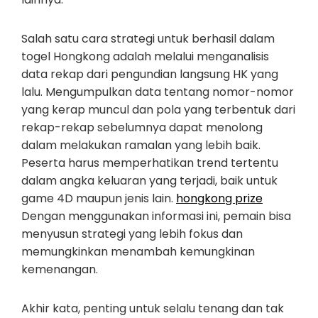
Salah satu cara strategi untuk berhasil dalam
togel Hongkong adalah melalui menganalisis
data rekap dari pengundian langsung HK yang
lalu. Mengumpulkan data tentang nomor-nomor
yang kerap muncul dan pola yang terbentuk dari
rekap-rekap sebelumnya dapat menolong
dalam melakukan ramalan yang lebih baik.
Peserta harus memperhatikan trend tertentu
dalam angka keluaran yang terjadi, baik untuk
game 4D maupun jenis lain.
hongkong prize
Dengan menggunakan informasi ini, pemain bisa
menyusun strategi yang lebih fokus dan
memungkinkan menambah kemungkinan
kemenangan.
Akhir kata, penting untuk selalu tenang dan tak