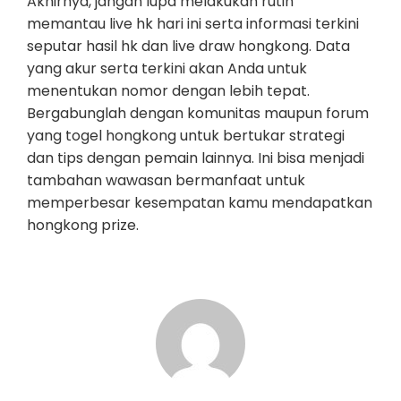
Akhirnya, jangan lupa melakukan rutin
memantau live hk hari ini serta informasi terkini
seputar hasil hk dan live draw hongkong. Data
yang akur serta terkini akan Anda untuk
menentukan nomor dengan lebih tepat.
Bergabunglah dengan komunitas maupun forum
yang togel hongkong untuk bertukar strategi
dan tips dengan pemain lainnya. Ini bisa menjadi
tambahan wawasan bermanfaat untuk
memperbesar kesempatan kamu mendapatkan
hongkong prize.