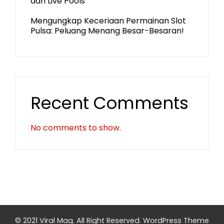
dan Live Pools
Mengungkap Keceriaan Permainan Slot
Pulsa: Peluang Menang Besar-Besaran!
Recent Comments
No comments to show.
© 2021 Viral Mag. All Right Reserved.
WordPress Theme