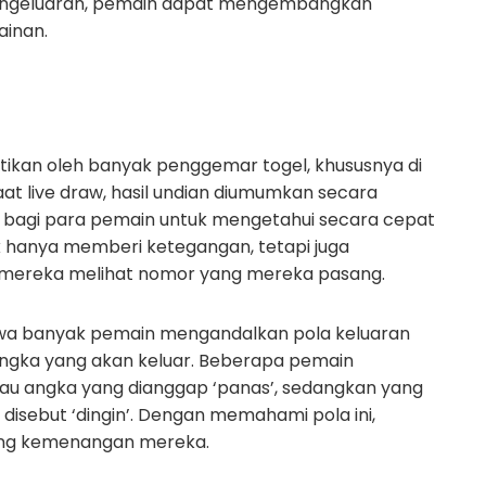
pengeluaran, pemain dapat mengembangkan
ainan.
ikan oleh banyak penggemar togel, khususnya di
at live draw, hasil undian diumumkan secara
bagi para pemain untuk mengetahui secara cepat
ak hanya memberi ketegangan, tetapi juga
t mereka melihat nomor yang mereka pasang.
hwa banyak pemain mengandalkan pola keluaran
gka yang akan keluar. Beberapa pemain
au angka yang dianggap ‘panas’, sedangkan yang
 disebut ‘dingin’. Dengan memahami pola ini,
ang kemenangan mereka.