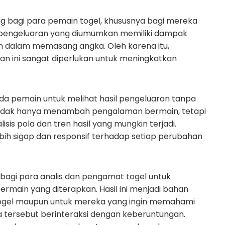
g bagi para pemain togel, khususnya bagi mereka
ap pengeluaran yang diumumkan memiliki dampak
n dalam memasang angka. Oleh karena itu,
ini sangat diperlukan untuk meningkatkan
da pemain untuk melihat hasil pengeluaran tanpa
tidak hanya menambah pengalaman bermain, tetapi
s pola dan tren hasil yang mungkin terjadi.
bih sigap dan responsif terhadap setiap perubahan
r bagi para analis dan pengamat togel untuk
rmain yang diterapkan. Hasil ini menjadi bahan
 togel maupun untuk mereka yang ingin memahami
tersebut berinteraksi dengan keberuntungan.