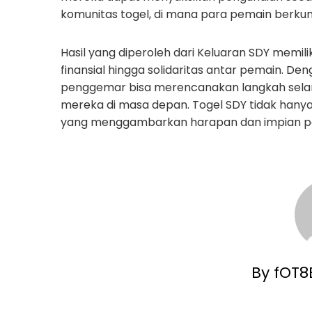
komunitas togel, di mana para pemain berku
Hasil yang diperoleh dari Keluaran SDY memili
finansial hingga solidaritas antar pemain. Deng
penggemar bisa merencanakan langkah sela
mereka di masa depan. Togel SDY tidak hanya
yang menggambarkan harapan dan impian p
By fOT