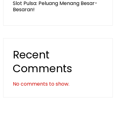
Slot Pulsa: Peluang Menang Besar-
Besaran!
Recent
Comments
No comments to show.