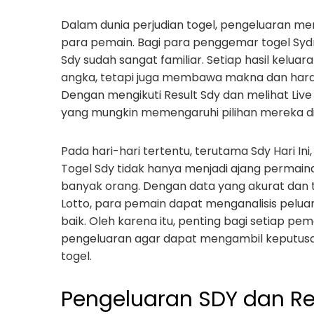
Dalam dunia perjudian togel, pengeluaran men
para pemain. Bagi para penggemar togel Sydne
Sdy sudah sangat familiar. Setiap hasil kel
angka, tetapi juga membawa makna dan har
Dengan mengikuti Result Sdy dan melihat Li
yang mungkin memengaruhi pilihan mereka 
Pada hari-hari tertentu, terutama Sdy Hari Ini,
Togel Sdy tidak hanya menjadi ajang permainan
banyak orang. Dengan data yang akurat dan te
Lotto, para pemain dapat menganalisis pelu
baik. Oleh karena itu, penting bagi setiap pe
pengeluaran agar dapat mengambil keputusan
togel.
Pengeluaran SDY dan Re