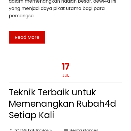
dalam memenangkan hadiah besar. dewi4d Ini
yang menjadi daya pikat utama bagi para
pemangsa…
Read More
17
JUL
Teknik Terbaik untuk
Memenangkan Rubah4d
Setiap Kali
fOT8EJXjf0m8ov5
Berita Games