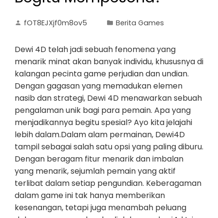
fOT8EJXjf0m8ov5
Berita Games
Dewi 4D telah jadi sebuah fenomena yang
menarik minat akan banyak individu, khususnya di
kalangan pecinta game perjudian dan undian.
Dengan gagasan yang memadukan elemen
nasib dan strategi, Dewi 4D menawarkan sebuah
pengalaman unik bagi para pemain. Apa yang
menjadikannya begitu spesial? Ayo kita jelajahi
lebih dalam.Dalam alam permainan, Dewi4D
tampil sebagai salah satu opsi yang paling diburu.
Dengan beragam fitur menarik dan imbalan
yang menarik, sejumlah pemain yang aktif
terlibat dalam setiap pengundian. Keberagaman
dalam game ini tak hanya memberikan
kesenangan, tetapi juga menambah peluang