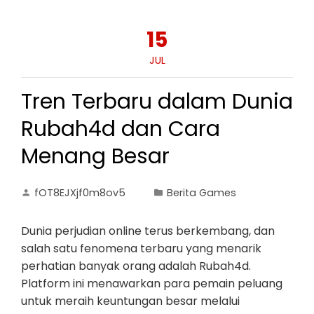
15
JUL
Tren Terbaru dalam Dunia
Rubah4d dan Cara
Menang Besar
fOT8EJXjf0m8ov5
Berita Games
Dunia perjudian online terus berkembang, dan
salah satu fenomena terbaru yang menarik
perhatian banyak orang adalah Rubah4d.
Platform ini menawarkan para pemain peluang
untuk meraih keuntungan besar melalui