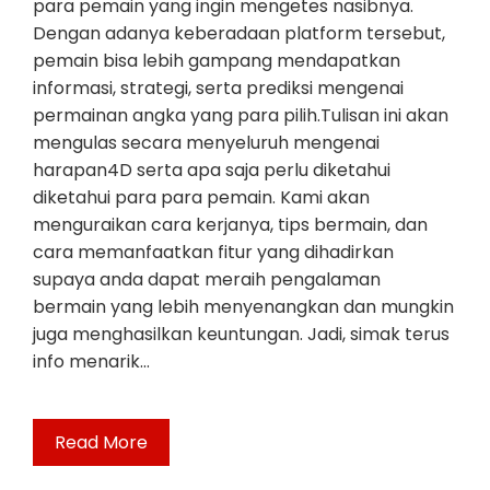
para pemain yang ingin mengetes nasibnya.
Dengan adanya keberadaan platform tersebut,
pemain bisa lebih gampang mendapatkan
informasi, strategi, serta prediksi mengenai
permainan angka yang para pilih.Tulisan ini akan
mengulas secara menyeluruh mengenai
harapan4D serta apa saja perlu diketahui
diketahui para para pemain. Kami akan
menguraikan cara kerjanya, tips bermain, dan
cara memanfaatkan fitur yang dihadirkan
supaya anda dapat meraih pengalaman
bermain yang lebih menyenangkan dan mungkin
juga menghasilkan keuntungan. Jadi, simak terus
info menarik…
Read More