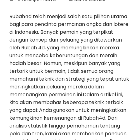
Rubah4d telah menjadi salah satu pilihan utama
bagi para pencinta permainan angka dan lotere
di Indonesia. Banyak pemain yang terpikat
dengan konsep dan peluang yang ditawarkan
oleh Rubah 4d, yang memungkinkan mereka
untuk mencoba keberuntungan dan meraih
hadiah besar. Namun, meskipun banyak yang
tertarik untuk bermain, tidak semua orang
memahami teknik dan strategi yang tepat untuk
meningkatkan peluang mereka dalam
memenangkan permainan ini.Dalam artikel ini,
kita akan membahas beberapa teknik terbaik
yang dapat Anda gunakan untuk meningkatkan
kemungkinan kemenangan di Rubah4d. Dari
analisis statistik hingga pemahaman tentang
pola dan tren, kami akan memberikan panduan