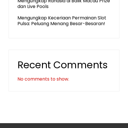
Mengungkap Rahasia di Balik Macau Prize
dan Live Pools
Mengungkap Keceriaan Permainan Slot
Pulsa: Peluang Menang Besar-Besaran!
Recent Comments
No comments to show.