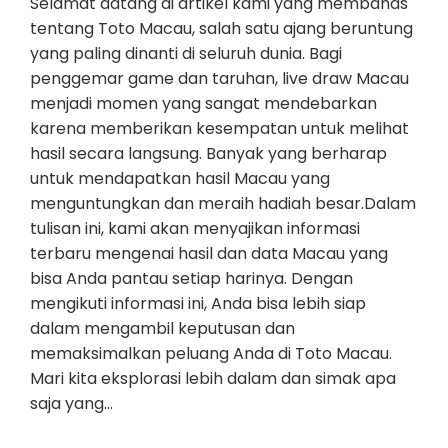
Selamat datang di artikel kami yang membahas
tentang Toto Macau, salah satu ajang beruntung
yang paling dinanti di seluruh dunia. Bagi
penggemar game dan taruhan, live draw Macau
menjadi momen yang sangat mendebarkan
karena memberikan kesempatan untuk melihat
hasil secara langsung. Banyak yang berharap
untuk mendapatkan hasil Macau yang
menguntungkan dan meraih hadiah besar.Dalam
tulisan ini, kami akan menyajikan informasi
terbaru mengenai hasil dan data Macau yang
bisa Anda pantau setiap harinya. Dengan
mengikuti informasi ini, Anda bisa lebih siap
dalam mengambil keputusan dan
memaksimalkan peluang Anda di Toto Macau.
Mari kita eksplorasi lebih dalam dan simak apa
saja yang…