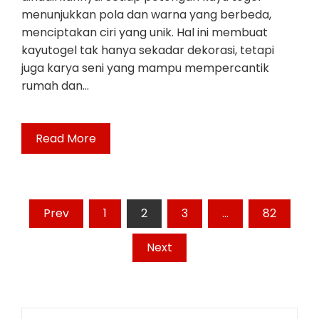
menunjukkan pola dan warna yang berbeda,
menciptakan ciri yang unik. Hal ini membuat
kayutogel tak hanya sekadar dekorasi, tetapi
juga karya seni yang mampu mempercantik
rumah dan…
Read More
Posts
Prev
1
2
3
…
82
pagination
Next