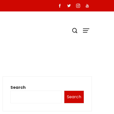
Search
Search