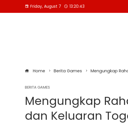
Skip
Friday, August 7
13:20:43
to
content
Home
Berita Games
Mengungkap Raha
BERITA GAMES
Mengungkap Raha
dan Keluaran Tog