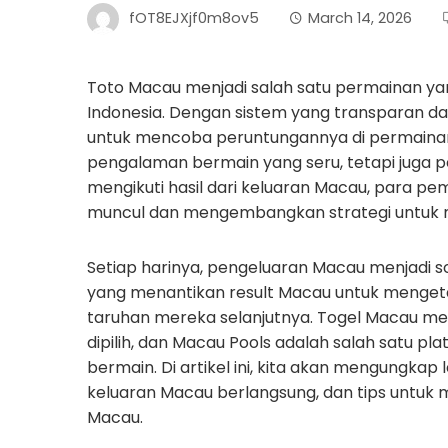
fOT8EJXjf0m8ov5
March 14, 2026
Toto Macau menjadi salah satu permainan yan
Indonesia. Dengan sistem yang transparan dan
untuk mencoba peruntungannya di permainan
pengalaman bermain yang seru, tetapi juga p
mengikuti hasil dari keluaran Macau, para p
muncul dan mengembangkan strategi untuk
Setiap harinya, pengeluaran Macau menjadi 
yang menantikan result Macau untuk menge
taruhan mereka selanjutnya. Togel Macau me
dipilih, dan Macau Pools adalah salah satu 
bermain. Di artikel ini, kita akan mengungka
keluaran Macau berlangsung, dan tips untuk 
Macau.