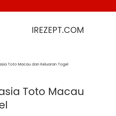
IREZEPT.COM
sia Toto Macau dan Keluaran Togel
sia Toto Macau
el