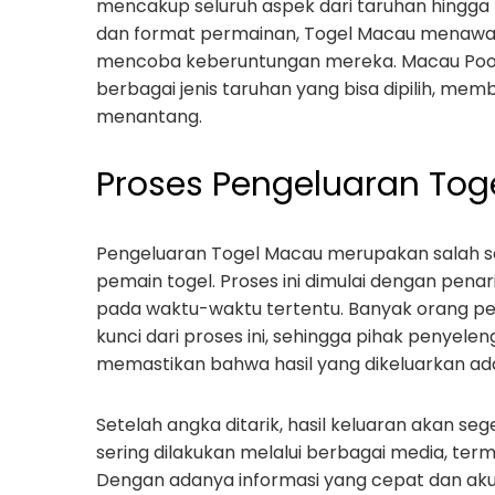
mencakup seluruh aspek dari taruhan hingga 
dan format permainan, Togel Macau menawa
mencoba keberuntungan mereka. Macau Pools,
berbagai jenis taruhan yang bisa dipilih, 
menantang.
Proses Pengeluaran Tog
Pengeluaran Togel Macau merupakan salah s
pemain togel. Proses ini dimulai dengan pena
pada waktu-waktu tertentu. Banyak orang pe
kunci dari proses ini, sehingga pihak penye
memastikan bahwa hasil yang dikeluarkan adal
Setelah angka ditarik, hasil keluaran akan 
sering dilakukan melalui berbagai media, term
Dengan adanya informasi yang cepat dan ak