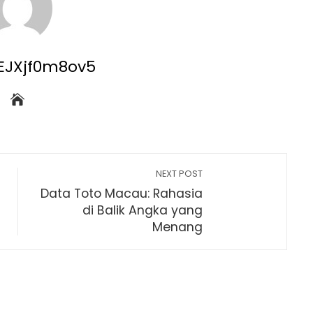
8EJXjf0m8ov5
NEXT POST
Data Toto Macau: Rahasia
di Balik Angka yang
Menang