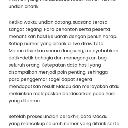
undian ditarik.
Ketika waktu undian datang, suasana terasa
sangat tegang. Para penonton serta peserta
menantikan hasil keluaran dengan penuh harap.
Setiap nomor yang ditarik di live draw toto
Macau disiarkan secara langsung, menyebabkan
detik-detik bahagia dan menegangkan bagi
seluruh orang. Ketepatan data hasil yang
disampaikan menjadi poin penting, sehingga
para penggemar togel dapat segera
mendapatkan result Macau dan merayakan atau
melainkan melepaskan berdasarkan pada hasil
yang diterima.
Setelah proses undian berakhir, data Macau
yang mencakup seluruh nomor yang ditarik serta