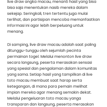
live draw angka macau, menanti hasil yang bisa
bisa saja menentukan nasib mereka dalam
sekejap. Seringkali, tren tertentu juga mulai
terlihat, dan partisipan mencoba memanfaatkan
informasi ini agar lebih berpeluang untuk
menang.
Di samping, live draw macau adalah saat paling
ditunggu-tunggu oleh sejumlah pecinta
permainan togel. Melalui menonton live draw
secara langsung, peserta merasakan sensasi
yang spesial dan pengalaman dalam komunitas
yang sama. Setiap hasil yang tampilkan di live
toto macau membuat saat harap serta
ketegangan, di mana para pemain melihat
impian mereka agar menang semakin dekat.
Melalui pengeluaran toto macau yanga
transparan dan langsung, peserta merasakan