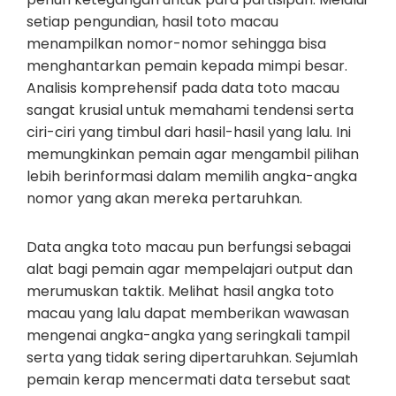
setiap pengundian, hasil toto macau
menampilkan nomor-nomor sehingga bisa
menghantarkan pemain kepada mimpi besar.
Analisis komprehensif pada data toto macau
sangat krusial untuk memahami tendensi serta
ciri-ciri yang timbul dari hasil-hasil yang lalu. Ini
memungkinkan pemain agar mengambil pilihan
lebih berinformasi dalam memilih angka-angka
nomor yang akan mereka pertaruhkan.
Data angka toto macau pun berfungsi sebagai
alat bagi pemain agar mempelajari output dan
merumuskan taktik. Melihat hasil angka toto
macau yang lalu dapat memberikan wawasan
mengenai angka-angka yang seringkali tampil
serta yang tidak sering dipertaruhkan. Sejumlah
pemain kerap mencermati data tersebut saat