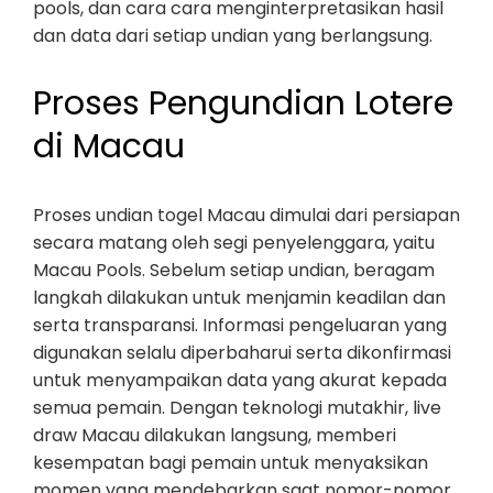
pools, dan cara cara menginterpretasikan hasil
dan data dari setiap undian yang berlangsung.
Proses Pengundian Lotere
di Macau
Proses undian togel Macau dimulai dari persiapan
secara matang oleh segi penyelenggara, yaitu
Macau Pools. Sebelum setiap undian, beragam
langkah dilakukan untuk menjamin keadilan dan
serta transparansi. Informasi pengeluaran yang
digunakan selalu diperbaharui serta dikonfirmasi
untuk menyampaikan data yang akurat kepada
semua pemain. Dengan teknologi mutakhir, live
draw Macau dilakukan langsung, memberi
kesempatan bagi pemain untuk menyaksikan
momen yang mendebarkan saat nomor-nomor