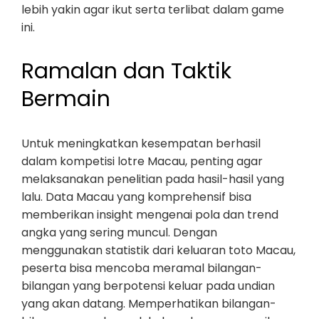
lebih yakin agar ikut serta terlibat dalam game
ini.
Ramalan dan Taktik
Bermain
Untuk meningkatkan kesempatan berhasil
dalam kompetisi lotre Macau, penting agar
melaksanakan penelitian pada hasil-hasil yang
lalu. Data Macau yang komprehensif bisa
memberikan insight mengenai pola dan trend
angka yang sering muncul. Dengan
menggunakan statistik dari keluaran toto Macau,
peserta bisa mencoba meramal bilangan-
bilangan yang berpotensi keluar pada undian
yang akan datang. Memperhatikan bilangan-