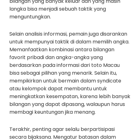
bilangan yang banyak keluar dan yang masih
langka bisa menjadi sebuah taktik yang
menguntungkan.
Selain analisis informasi, pemain juga disarankan
untuk mempunyai taktik di dalam memilih angka.
Memanfaatkan kombinasi antara bilangan
favorit pribadi dan angka-angka yang
berdasarkan pada informasi dari toto Macau
bisa sebagai pilihan yang menarik. Selain itu,
mempikirkan untuk bermain dalam syndicate
atau kelompok dapat membantu untuk
meningkatkan kesempatan, karena lebih banyak
bilangan yang dapat dipasang, walaupun harus
membagi keuntungan jika menang.
Terakhir, penting agar selalu berpartisipasi
secara bijaksana. Mengatur batasan dalam