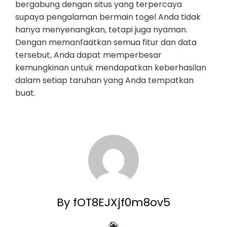
bergabung dengan situs yang terpercaya
supaya pengalaman bermain togel Anda tidak
hanya menyenangkan, tetapi juga nyaman.
Dengan memanfaatkan semua fitur dan data
tersebut, Anda dapat memperbesar
kemungkinan untuk mendapatkan keberhasilan
dalam setiap taruhan yang Anda tempatkan
buat.
By fOT8EJXjf0m8ov5