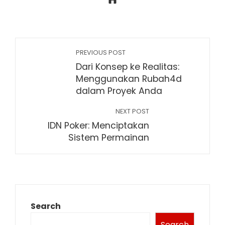
PREVIOUS POST
Dari Konsep ke Realitas:
Menggunakan Rubah4d
dalam Proyek Anda
NEXT POST
IDN Poker: Menciptakan
Sistem Permainan
Search
Search