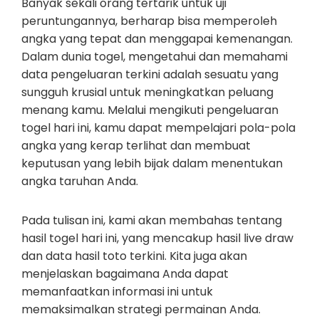
Banyak sekali orang tertarik untuk uji
peruntungannya, berharap bisa memperoleh
angka yang tepat dan menggapai kemenangan.
Dalam dunia togel, mengetahui dan memahami
data pengeluaran terkini adalah sesuatu yang
sungguh krusial untuk meningkatkan peluang
menang kamu. Melalui mengikuti pengeluaran
togel hari ini, kamu dapat mempelajari pola-pola
angka yang kerap terlihat dan membuat
keputusan yang lebih bijak dalam menentukan
angka taruhan Anda.
Pada tulisan ini, kami akan membahas tentang
hasil togel hari ini, yang mencakup hasil live draw
dan data hasil toto terkini. Kita juga akan
menjelaskan bagaimana Anda dapat
memanfaatkan informasi ini untuk
memaksimalkan strategi permainan Anda.