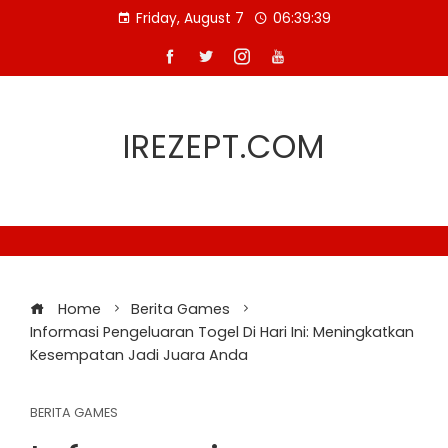
Skip
Friday, August 7
06:39:39
to
content
IREZEPT.COM
Home
Berita Games
Informasi Pengeluaran Togel Di Hari Ini: Meningkatkan
Kesempatan Jadi Juara Anda
BERITA GAMES