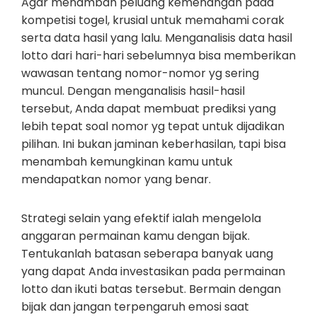
Agar menambah peluang kemenangan pada
kompetisi togel, krusial untuk memahami corak
serta data hasil yang lalu. Menganalisis data hasil
lotto dari hari-hari sebelumnya bisa memberikan
wawasan tentang nomor-nomor yg sering
muncul. Dengan menganalisis hasil-hasil
tersebut, Anda dapat membuat prediksi yang
lebih tepat soal nomor yg tepat untuk dijadikan
pilihan. Ini bukan jaminan keberhasilan, tapi bisa
menambah kemungkinan kamu untuk
mendapatkan nomor yang benar.
Strategi selain yang efektif ialah mengelola
anggaran permainan kamu dengan bijak.
Tentukanlah batasan seberapa banyak uang
yang dapat Anda investasikan pada permainan
lotto dan ikuti batas tersebut. Bermain dengan
bijak dan jangan terpengaruh emosi saat