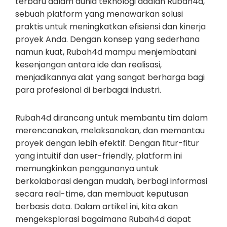
terbaru dalam dunia teknologi adalah Rubah4d,
sebuah platform yang menawarkan solusi
praktis untuk meningkatkan efisiensi dan kinerja
proyek Anda. Dengan konsep yang sederhana
namun kuat, Rubah4d mampu menjembatani
kesenjangan antara ide dan realisasi,
menjadikannya alat yang sangat berharga bagi
para profesional di berbagai industri.
Rubah4d dirancang untuk membantu tim dalam
merencanakan, melaksanakan, dan memantau
proyek dengan lebih efektif. Dengan fitur-fitur
yang intuitif dan user-friendly, platform ini
memungkinkan penggunanya untuk
berkolaborasi dengan mudah, berbagi informasi
secara real-time, dan membuat keputusan
berbasis data. Dalam artikel ini, kita akan
mengeksplorasi bagaimana Rubah4d dapat