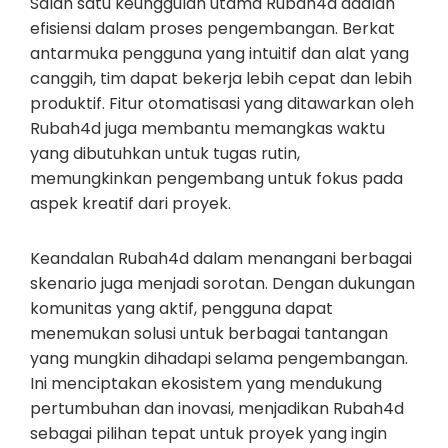
Salah satu keunggulan utama Rubah4d adalah
efisiensi dalam proses pengembangan. Berkat
antarmuka pengguna yang intuitif dan alat yang
canggih, tim dapat bekerja lebih cepat dan lebih
produktif. Fitur otomatisasi yang ditawarkan oleh
Rubah4d juga membantu memangkas waktu
yang dibutuhkan untuk tugas rutin,
memungkinkan pengembang untuk fokus pada
aspek kreatif dari proyek.
Keandalan Rubah4d dalam menangani berbagai
skenario juga menjadi sorotan. Dengan dukungan
komunitas yang aktif, pengguna dapat
menemukan solusi untuk berbagai tantangan
yang mungkin dihadapi selama pengembangan.
Ini menciptakan ekosistem yang mendukung
pertumbuhan dan inovasi, menjadikan Rubah4d
sebagai pilihan tepat untuk proyek yang ingin