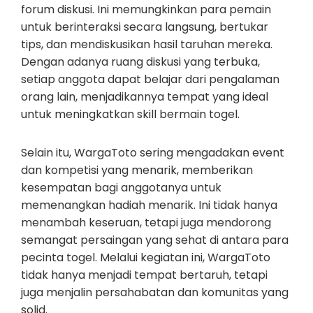
forum diskusi. Ini memungkinkan para pemain
untuk berinteraksi secara langsung, bertukar
tips, dan mendiskusikan hasil taruhan mereka.
Dengan adanya ruang diskusi yang terbuka,
setiap anggota dapat belajar dari pengalaman
orang lain, menjadikannya tempat yang ideal
untuk meningkatkan skill bermain togel.
Selain itu, WargaToto sering mengadakan event
dan kompetisi yang menarik, memberikan
kesempatan bagi anggotanya untuk
memenangkan hadiah menarik. Ini tidak hanya
menambah keseruan, tetapi juga mendorong
semangat persaingan yang sehat di antara para
pecinta togel. Melalui kegiatan ini, WargaToto
tidak hanya menjadi tempat bertaruh, tetapi
juga menjalin persahabatan dan komunitas yang
solid.