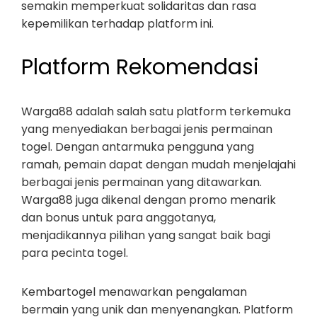
semakin memperkuat solidaritas dan rasa
kepemilikan terhadap platform ini.
Platform Rekomendasi
Warga88 adalah salah satu platform terkemuka
yang menyediakan berbagai jenis permainan
togel. Dengan antarmuka pengguna yang
ramah, pemain dapat dengan mudah menjelajahi
berbagai jenis permainan yang ditawarkan.
Warga88 juga dikenal dengan promo menarik
dan bonus untuk para anggotanya,
menjadikannya pilihan yang sangat baik bagi
para pecinta togel.
Kembartogel menawarkan pengalaman
bermain yang unik dan menyenangkan. Platform