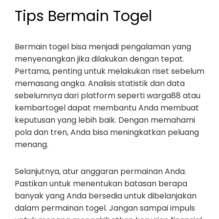
Tips Bermain Togel
Bermain togel bisa menjadi pengalaman yang
menyenangkan jika dilakukan dengan tepat.
Pertama, penting untuk melakukan riset sebelum
memasang angka. Analisis statistik dan data
sebelumnya dari platform seperti warga88 atau
kembartogel dapat membantu Anda membuat
keputusan yang lebih baik. Dengan memahami
pola dan tren, Anda bisa meningkatkan peluang
menang.
Selanjutnya, atur anggaran permainan Anda.
Pastikan untuk menentukan batasan berapa
banyak yang Anda bersedia untuk dibelanjakan
dalam permainan togel. Jangan sampai impuls