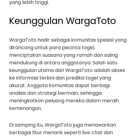
yang lebih tinggi.
Keunggulan WargaToto
WargaToto hadir sebagai komunitas spesial yang
dirancang untuk para pecinta togel,
menciptakan suasana yang ramah dan saling
mendukung di antara anggotanya. Salah satu
keunggulan utama dari WargaToto adalah akses
ke informasi terkini dan prediksi togel yang
akurat. Anggota komunitas dapat berbagi
analisis dan strategi bermain, sehingga
meningkatkan peluang mereka dalam meraih
kemenangan.
Di samping itu, WargaToto juga menawarkan
berbagai fitur menarik seperti live chat dan