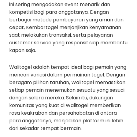
ini sering mengadakan event menarik dan
kompetisi bagi para anggotanya. Dengan
berbagai metode pembayaran yang aman dan
cepat, Kembartogel menjanjikan kenyamanan
saat melakukan transaksi, serta pelayanan
customer service yang responsif siap membantu
kapan saja.
Walitogel adalah tempat ideal bagi pemain yang
mencari variasi dalam permainan togel. Dengan
beragam pilihan taruhan, Walitogel memastikan
setiap pemain menemukan sesuatu yang sesuai
dengan selera mereka. Selain itu, dukungan
komunitas yang kuat di Walitogel memberikan
rasa keakraban dan persahabatan di antara
para anggotanya, menjadikan platform ini lebih
dari sekadar tempat bermain.