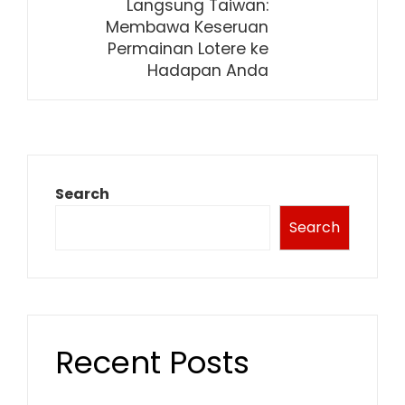
Langsung Taiwan:
Membawa Keseruan
Permainan Lotere ke
Hadapan Anda
Search
Search
Recent Posts