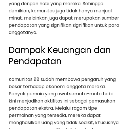
yang dengan hobi yang mereka. Sehingga
demikian, komunitas juga tidak hanya menjual
minat, melainkan juga dapat merupakan sumber
pendapatan yang signifikan signifikan untuk para
anggotanya.
Dampak Keuangan dan
Pendapatan
Komunitas 88 sudah membawa pengaruh yang
besar terhadap ekonomi anggota mereka.
Banyak pemain yang awal semata-mata hobi
kini menjadikan aktifitas ini sebagai pemasukan
pendapatan ekstra. Melalui ragam tipe
permainan yang tersedia, mereka dapat
menghasilkan uang yang tidak sedikit, khususnya