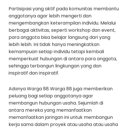
Partisipasi yang aktif pada komunitas membantu
anggotanya agar lebih mengerti dan
mengembangkan keterampilan individu. Melalui
berbagai aktivitas, seperti workshop dan event,
para anggota bisa belajar langsung dari yang
lebih lebih. Ini tidak hanya meningkatkan
kemampuan setiap individu tetapi kembali
memperkuat hubungan di antara para anggota,
sehingga terbangun lingkungan yang dan
inspiratif dan inspiratif.
Adanya Warga 88 Warga 88 juga memberikan
peluang bagi setiap anggotanya agar
membangun hubungan usaha. Sejumlah di
antara mereka yang memanfaatkan
memanfaatkan jaringan ini untuk membangun
kerja sama dalam proyek atau usaha atau usaha