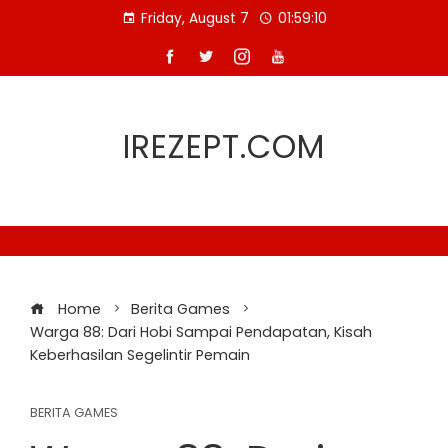
Skip
Friday, August 7
01:59:11
to
content
IREZEPT.COM
Home
Berita Games
Warga 88: Dari Hobi Sampai Pendapatan, Kisah
Keberhasilan Segelintir Pemain
BERITA GAMES