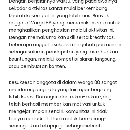
Dengan berjalannya waktu, yang pada awalnya
sekadar aktivitas santai mulai berkembang
kearah kesempatan yang lebih luas. Banyak
anggota Warga 88 yang menemukan cara untuk
menghasilkan penghasilan melalui aktivitas ini.
Dengan memaksimalkan skill serta kreativitas,
beberapa anggota sukses mengubah permainan
sebagai saluran pendapatan yang memberikan
keuntungan, melalui kompetisi, siaran langsung,
atau pembuatan konten.
Kesuksesan anggota di dalam Warga 88 sangat
mendorong anggota yang lain agar berjuang
lebih keras. Dorongan dari rekan-rekan yang
telah berhasil memberikan motivasi untuk
mengejar impian sendiri. Komunitas ini tidak
hanya menjadi platform untuk bersenang-
senang, akan tetapi juga sebagai sebuah