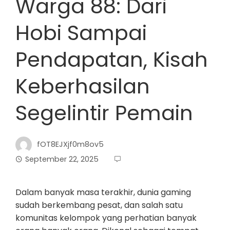
Warga 88: Dari
Hobi Sampai
Pendapatan, Kisah
Keberhasilan
Segelintir Pemain
fOT8EJXjf0m8ov5
September 22, 2025
Dalam banyak masa terakhir, dunia gaming
sudah berkembang pesat, dan salah satu
komunitas kelompok yang perhatian banyak