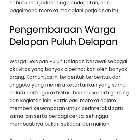
hobi itu menjadi ladang pendapatan, dan
bagaimana mereka menjalani perjalanan itu.
Pengembaraan Warga
Delapan Puluh Delapan
Warga Delapan Puluh Delapan berawal sebagai
aktivitas yang banyak diperhatikan oleh banyak
orang. Komunitas ini terbentuk terbentuk dari
anggota yang memiliki ketertarikan yang sama
dalam berbagai aktivitas, baik itu seperti gaming
dan kegiatan lain. Partisipasi mereka dalam
memberi kesempatan untuk berinteraksi satu
sama lain serta berbagi cerita, sehingga
membuatnya bukan sekadar permainan.