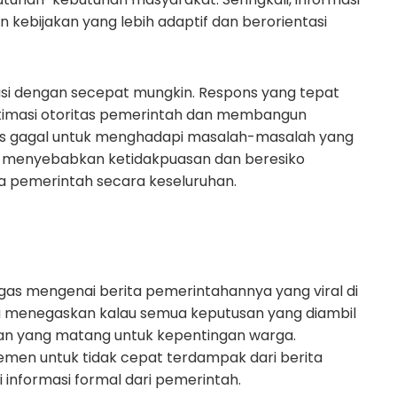
 kebijakan yang lebih adaptif dan berorientasi
asi dengan secepat mungkin. Respons yang tepat
itimasi otoritas pemerintah dan membangun
oritas gagal untuk menghadapi masalah-masalah yang
apat menyebabkan ketidakpuasan dan beresiko
 pemerintah secara keseluruhan.
s mengenai berita pemerintahannya yang viral di
au menegaskan kalau semua keputusan yang diambil
an yang matang untuk kepentingan warga.
men untuk tidak cepat terdampak dari berita
nformasi formal dari pemerintah.