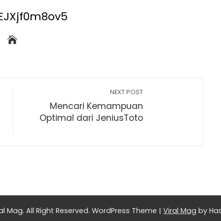
8EJXjf0m8ov5
NEXT POST
Mencari Kemampuan
Optimal dari JeniusToto
al Mag. All Right Reserved.
WordPress Theme
|
Viral Mag
by Ha