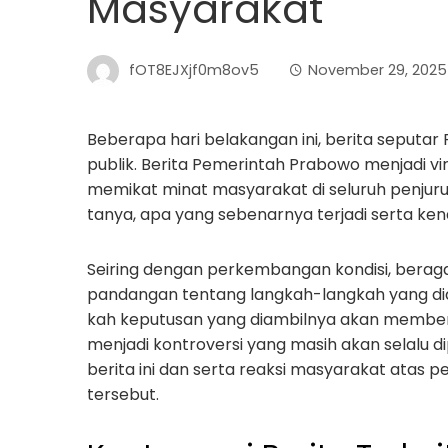
Masyarakat
fOT8EJXjf0m8ov5
November 29, 2025
Beberapa hari belakangan ini, berita seputar 
publik. Berita Pemerintah Prabowo menjadi 
memikat minat masyarakat di seluruh penju
tanya, apa yang sebenarnya terjadi serta ken
Seiring dengan perkembangan kondisi, berag
pandangan tentang langkah-langkah yang di
kah keputusan yang diambilnya akan memberi
menjadi kontroversi yang masih akan selalu 
berita ini dan serta reaksi masyarakat atas 
tersebut.