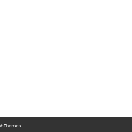
shThemes