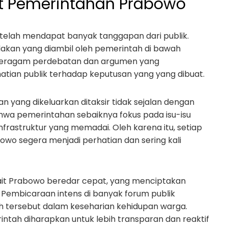
ait Pemerintahan Prabowo
 telah mendapat banyak tanggapan dari publik.
akan yang diambil oleh pemerintah di bawah
a beragam perdebatan dan argumen yang
tian publik terhadap keputusan yang yang dibuat.
n yang dikeluarkan ditaksir tidak sejalan dengan
wa pemerintahan sebaiknya fokus pada isu-isu
nfrastruktur yang memadai. Oleh karena itu, setiap
owo segera menjadi perhatian dan sering kali
kait Prabowo beredar cepat, yang menciptakan
. Pembicaraan intens di banyak forum publik
tersebut dalam keseharian kehidupan warga.
intah diharapkan untuk lebih transparan dan reaktif