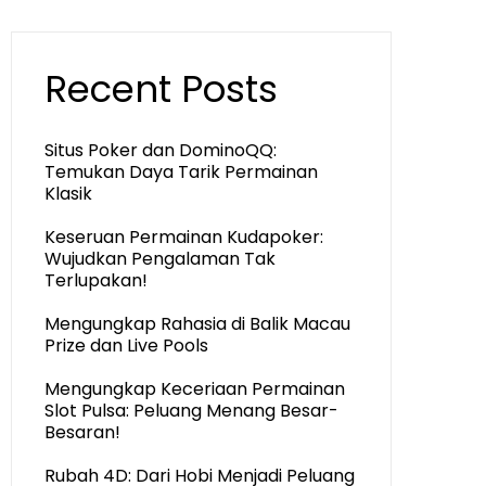
Recent Posts
Situs Poker dan DominoQQ:
Temukan Daya Tarik Permainan
Klasik
Keseruan Permainan Kudapoker:
Wujudkan Pengalaman Tak
Terlupakan!
Mengungkap Rahasia di Balik Macau
Prize dan Live Pools
Mengungkap Keceriaan Permainan
Slot Pulsa: Peluang Menang Besar-
Besaran!
Rubah 4D: Dari Hobi Menjadi Peluang