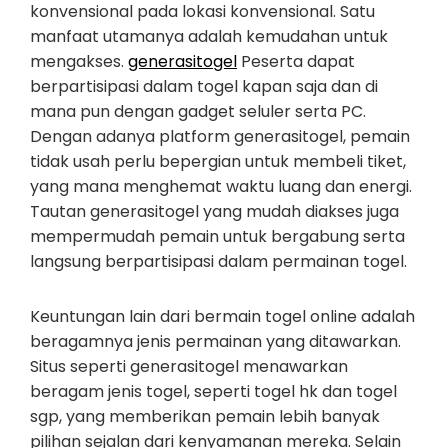
konvensional pada lokasi konvensional. Satu
manfaat utamanya adalah kemudahan untuk
mengakses.
generasitogel
Peserta dapat
berpartisipasi dalam togel kapan saja dan di
mana pun dengan gadget seluler serta PC.
Dengan adanya platform generasitogel, pemain
tidak usah perlu bepergian untuk membeli tiket,
yang mana menghemat waktu luang dan energi.
Tautan generasitogel yang mudah diakses juga
mempermudah pemain untuk bergabung serta
langsung berpartisipasi dalam permainan togel.
Keuntungan lain dari bermain togel online adalah
beragamnya jenis permainan yang ditawarkan.
Situs seperti generasitogel menawarkan
beragam jenis togel, seperti togel hk dan togel
sgp, yang memberikan pemain lebih banyak
pilihan sejalan dari kenyamanan mereka. Selain