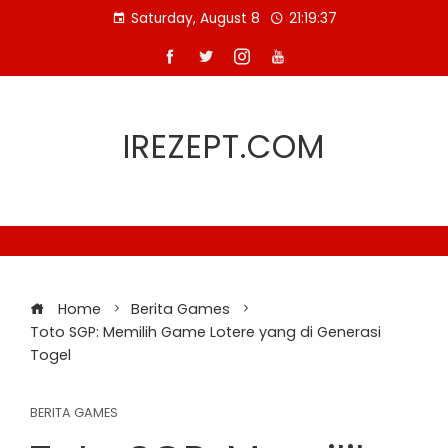
Skip
Saturday, August 8
21:19:37
to
content
IREZEPT.COM
Home
Berita Games
Toto SGP: Memilih Game Lotere yang di Generasi
Togel
BERITA GAMES