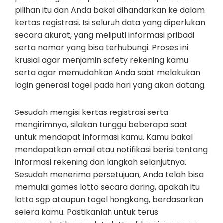
pilihan itu dan Anda bakal dihandarkan ke dalam
kertas registrasi. Isi seluruh data yang diperlukan
secara akurat, yang meliputi informasi pribadi
serta nomor yang bisa terhubungi. Proses ini
krusial agar menjamin safety rekening kamu
serta agar memudahkan Anda saat melakukan
login generasi togel pada hari yang akan datang.
Sesudah mengisi kertas registrasi serta
mengirimnya, silakan tunggu beberapa saat
untuk mendapat informasi kamu. Kamu bakal
mendapatkan email atau notifikasi berisi tentang
informasi rekening dan langkah selanjutnya.
Sesudah menerima persetujuan, Anda telah bisa
memulai games lotto secara daring, apakah itu
lotto sgp ataupun togel hongkong, berdasarkan
selera kamu. Pastikanlah untuk terus