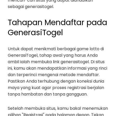
mencari-cari situs yang dapat diandalkan
sebagai generasitogel.
Tahapan Mendaftar pada
GenerasiTogel
Untuk dapat menikmati berbagai game lotto di
GenerasiTogel, tahap awal yang harus Anda
ambil ialah membuka link generasitogel. Di situs
ini, kamu akan mendapatkan informasi yang rinci
dan terperinci mengenai metode mendaftar.
Pastikan Anda terhubung dengan koneksi dunia
maya yang kuat agar proses registrasi berjalan
tanpa hambatan dan tanpa gangguan.
Setelah membuka situs, kamu bakal menemukan
pilihan "Registrasi" pada halaman depan. Tekan