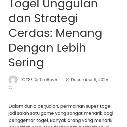
Togel Unggulan
dan Strategi
Cerdas: Menang
Dengan Lebih
Sering
fOT8EJXjf0m8ov5
December 9, 2025
Dalam dunia perjudian, permainan super togel
jadi salah satu game yang sangat menarik bagi
penggemar togel. Banyak orang yang menarik