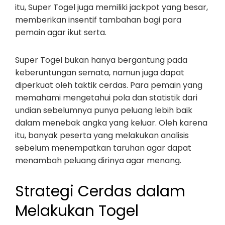
itu, Super Togel juga memiliki jackpot yang besar,
memberikan insentif tambahan bagi para
pemain agar ikut serta.
Super Togel bukan hanya bergantung pada
keberuntungan semata, namun juga dapat
diperkuat oleh taktik cerdas. Para pemain yang
memahami mengetahui pola dan statistik dari
undian sebelumnya punya peluang lebih baik
dalam menebak angka yang keluar. Oleh karena
itu, banyak peserta yang melakukan analisis
sebelum menempatkan taruhan agar dapat
menambah peluang dirinya agar menang.
Strategi Cerdas dalam
Melakukan Togel