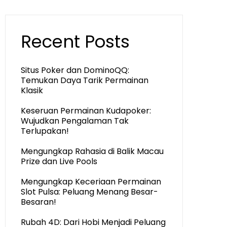
Recent Posts
Situs Poker dan DominoQQ:
Temukan Daya Tarik Permainan
Klasik
Keseruan Permainan Kudapoker:
Wujudkan Pengalaman Tak
Terlupakan!
Mengungkap Rahasia di Balik Macau
Prize dan Live Pools
Mengungkap Keceriaan Permainan
Slot Pulsa: Peluang Menang Besar-
Besaran!
Rubah 4D: Dari Hobi Menjadi Peluang