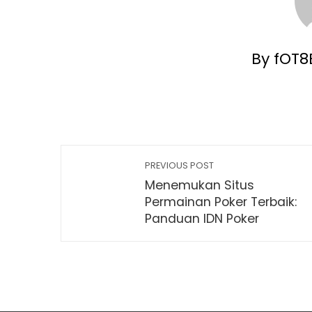
By fOT
PREVIOUS POST
Menemukan Situs
Permainan Poker Terbaik:
Panduan IDN Poker