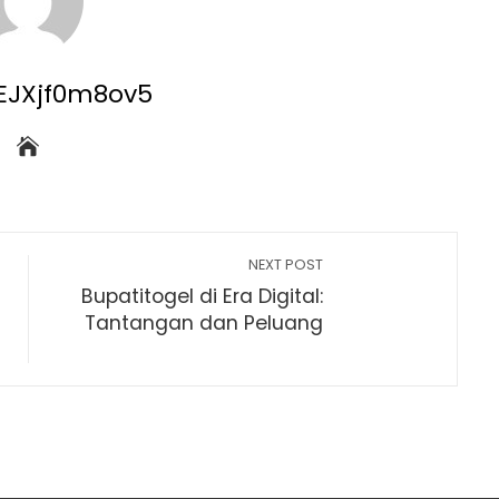
8EJXjf0m8ov5
NEXT POST
Bupatitogel di Era Digital:
Tantangan dan Peluang