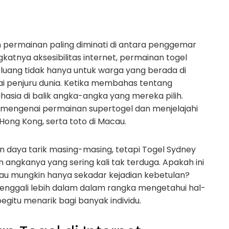
n permainan paling diminati di antara penggemar
katnya aksesibilitas internet, permainan togel
eluang tidak hanya untuk warga yang berada di
gai penjuru dunia. Ketika membahas tentang
asia di balik angka-angka yang mereka pilih.
s mengenai permainan supertogel dan menjelajahi
l Hong Kong, serta toto di Macau.
n daya tarik masing-masing, tetapi Togel Sydney
angkanya yang sering kali tak terduga. Apakah ini
tau mungkin hanya sekadar kejadian kebetulan?
nggali lebih dalam dalam rangka mengetahui hal-
gitu menarik bagi banyak individu.