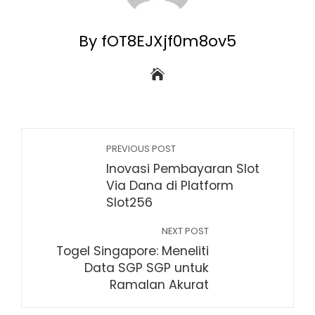
By fOT8EJXjf0m8ov5
PREVIOUS POST
Inovasi Pembayaran Slot
Via Dana di Platform
Slot256
NEXT POST
Togel Singapore: Meneliti
Data SGP SGP untuk
Ramalan Akurat