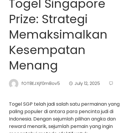
Togel Singapore
Prize: Strategi
Memaksimalkan
Kesempatan
Menang
fOT8EJXjf0m8ov5
July 12, 2025
Togel SGP telah jadi salah satu permainan yang
paling populer di antara para pencinta judi di
Indonesia. Dengan sejumlah pilihan angka dan
reward menarik, sejumlah pemain yang ingin