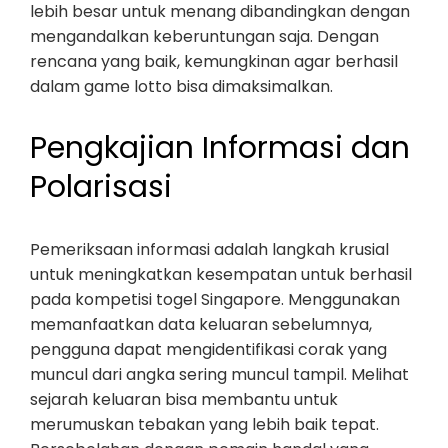
lebih besar untuk menang dibandingkan dengan
mengandalkan keberuntungan saja. Dengan
rencana yang baik, kemungkinan agar berhasil
dalam game lotto bisa dimaksimalkan.
Pengkajian Informasi dan
Polarisasi
Pemeriksaan informasi adalah langkah krusial
untuk meningkatkan kesempatan untuk berhasil
pada kompetisi togel Singapore. Menggunakan
memanfaatkan data keluaran sebelumnya,
pengguna dapat mengidentifikasi corak yang
muncul dari angka sering muncul tampil. Melihat
sejarah keluaran bisa membantu untuk
merumuskan tebakan yang lebih baik tepat.