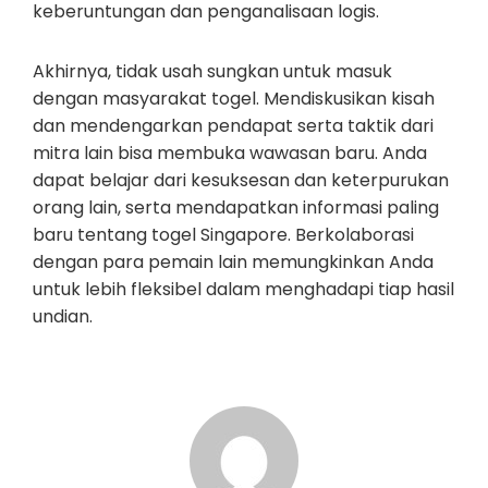
keberuntungan dan penganalisaan logis.
Akhirnya, tidak usah sungkan untuk masuk
dengan masyarakat togel. Mendiskusikan kisah
dan mendengarkan pendapat serta taktik dari
mitra lain bisa membuka wawasan baru. Anda
dapat belajar dari kesuksesan dan keterpurukan
orang lain, serta mendapatkan informasi paling
baru tentang togel Singapore. Berkolaborasi
dengan para pemain lain memungkinkan Anda
untuk lebih fleksibel dalam menghadapi tiap hasil
undian.