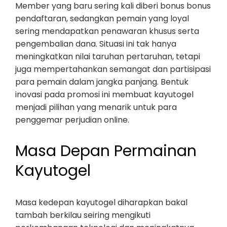
Member yang baru sering kali diberi bonus bonus
pendaftaran, sedangkan pemain yang loyal
sering mendapatkan penawaran khusus serta
pengembalian dana. Situasi ini tak hanya
meningkatkan nilai taruhan pertaruhan, tetapi
juga mempertahankan semangat dan partisipasi
para pemain dalam jangka panjang. Bentuk
inovasi pada promosi ini membuat kayutogel
menjadi pilihan yang menarik untuk para
penggemar perjudian online.
Masa Depan Permainan
Kayutogel
Masa kedepan kayutogel diharapkan bakal
tambah berkilau seiring mengikuti