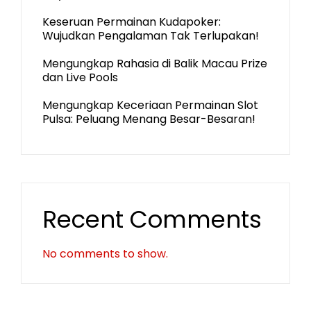
Keseruan Permainan Kudapoker:
Wujudkan Pengalaman Tak Terlupakan!
Mengungkap Rahasia di Balik Macau Prize
dan Live Pools
Mengungkap Keceriaan Permainan Slot
Pulsa: Peluang Menang Besar-Besaran!
Recent Comments
No comments to show.