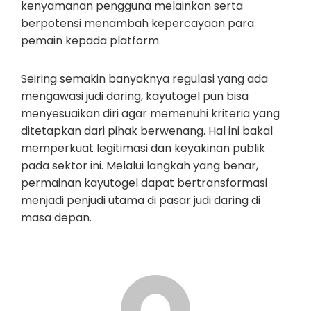
kenyamanan pengguna melainkan serta
berpotensi menambah kepercayaan para
pemain kepada platform.
Seiring semakin banyaknya regulasi yang ada
mengawasi judi daring, kayutogel pun bisa
menyesuaikan diri agar memenuhi kriteria yang
ditetapkan dari pihak berwenang. Hal ini bakal
memperkuat legitimasi dan keyakinan publik
pada sektor ini. Melalui langkah yang benar,
permainan kayutogel dapat bertransformasi
menjadi penjudi utama di pasar judi daring di
masa depan.