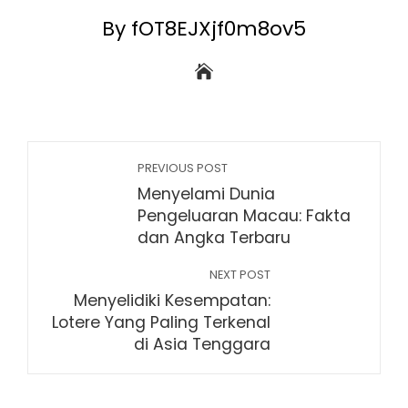
By fOT8EJXjf0m8ov5
PREVIOUS POST
Menyelami Dunia
Pengeluaran Macau: Fakta
dan Angka Terbaru
NEXT POST
Menyelidiki Kesempatan:
Lotere Yang Paling Terkenal
di Asia Tenggara