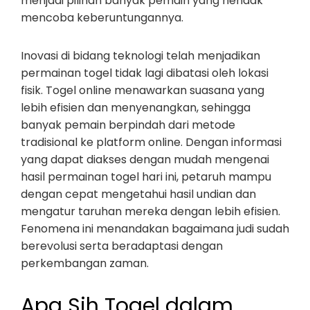
menjadi pilihan banyak pemain yang hendak
mencoba keberuntungannya.
Inovasi di bidang teknologi telah menjadikan
permainan togel tidak lagi dibatasi oleh lokasi
fisik. Togel online menawarkan suasana yang
lebih efisien dan menyenangkan, sehingga
banyak pemain berpindah dari metode
tradisional ke platform online. Dengan informasi
yang dapat diakses dengan mudah mengenai
hasil permainan togel hari ini, petaruh mampu
dengan cepat mengetahui hasil undian dan
mengatur taruhan mereka dengan lebih efisien.
Fenomena ini menandakan bagaimana judi sudah
berevolusi serta beradaptasi dengan
perkembangan zaman.
Apa Sih Togel dalam