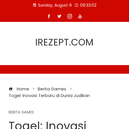
Skip
Sunday, August 9
09:33:03
to
content
IREZEPT.COM
Home
Berita Games
Togel: Inovasi Terbaru di Dunia Judikan
BERITA GAMES
Togel: Inovasi