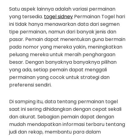
Satu aspek lainnya adalah variasi permainan
yang tersedia.
togel sidney
Permainan Togel hari
ini tidak hanya menawarkan data dari segmen
tipe permainan, namun dari banyak jenis dan
pasar. Pemain dapat menentukan guna bermain
pada nomor yang mereka yakin, meningkatkan
peluang mereka untuk meraih penghargaan
besar. Dengan banyaknya banyaknya pilihan
yang ada, setiap pemain dapat menggali
permainan yang cocok untuk strategi dan
preferensi sendiri.
Di samping itu, data tentang permainan togel
saat ini sering dihidangkan dengan cepat sekali
dan akurat. Sebagian pemain dapat dengan
mudah mendapatkan informasi terbaru tentang
judi dan rekap, membantu para dalam