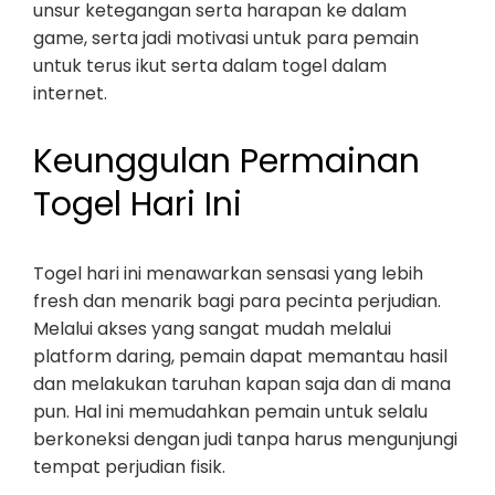
unsur ketegangan serta harapan ke dalam
game, serta jadi motivasi untuk para pemain
untuk terus ikut serta dalam togel dalam
internet.
Keunggulan Permainan
Togel Hari Ini
Togel hari ini menawarkan sensasi yang lebih
fresh dan menarik bagi para pecinta perjudian.
Melalui akses yang sangat mudah melalui
platform daring, pemain dapat memantau hasil
dan melakukan taruhan kapan saja dan di mana
pun. Hal ini memudahkan pemain untuk selalu
berkoneksi dengan judi tanpa harus mengunjungi
tempat perjudian fisik.