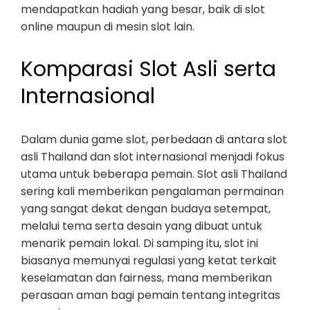
mendapatkan hadiah yang besar, baik di slot
online maupun di mesin slot lain.
Komparasi Slot Asli serta
Internasional
Dalam dunia game slot, perbedaan di antara slot
asli Thailand dan slot internasional menjadi fokus
utama untuk beberapa pemain. Slot asli Thailand
sering kali memberikan pengalaman permainan
yang sangat dekat dengan budaya setempat,
melalui tema serta desain yang dibuat untuk
menarik pemain lokal. Di samping itu, slot ini
biasanya memunyai regulasi yang ketat terkait
keselamatan dan fairness, mana memberikan
perasaan aman bagi pemain tentang integritas