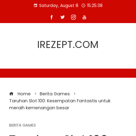
Skip
Saturday, August 8
15:25:39
to
content
IREZEPT.COM
Home
Berita Games
Taruhan Slot 100: Kesempatan Fantastis untuk
meraih kemenangan besar
BERITA GAMES