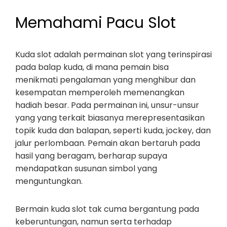
Memahami Pacu Slot
Kuda slot adalah permainan slot yang terinspirasi
pada balap kuda, di mana pemain bisa
menikmati pengalaman yang menghibur dan
kesempatan memperoleh memenangkan
hadiah besar. Pada permainan ini, unsur-unsur
yang yang terkait biasanya merepresentasikan
topik kuda dan balapan, seperti kuda, jockey, dan
jalur perlombaan. Pemain akan bertaruh pada
hasil yang beragam, berharap supaya
mendapatkan susunan simbol yang
menguntungkan.
Bermain kuda slot tak cuma bergantung pada
keberuntungan, namun serta terhadap