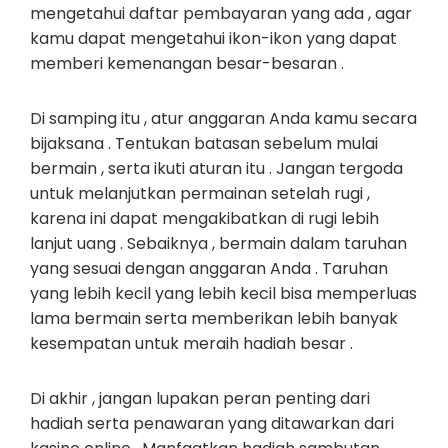
mengetahui daftar pembayaran yang ada , agar
kamu dapat mengetahui ikon-ikon yang dapat
memberi kemenangan besar-besaran .
Di samping itu , atur anggaran Anda kamu secara
bijaksana . Tentukan batasan sebelum mulai
bermain , serta ikuti aturan itu . Jangan tergoda
untuk melanjutkan permainan setelah rugi ,
karena ini dapat mengakibatkan di rugi lebih
lanjut uang . Sebaiknya , bermain dalam taruhan
yang sesuai dengan anggaran Anda . Taruhan
yang lebih kecil yang lebih kecil bisa memperluas
lama bermain serta memberikan lebih banyak
kesempatan untuk meraih hadiah besar .
Di akhir , jangan lupakan peran penting dari
hadiah serta penawaran yang ditawarkan dari