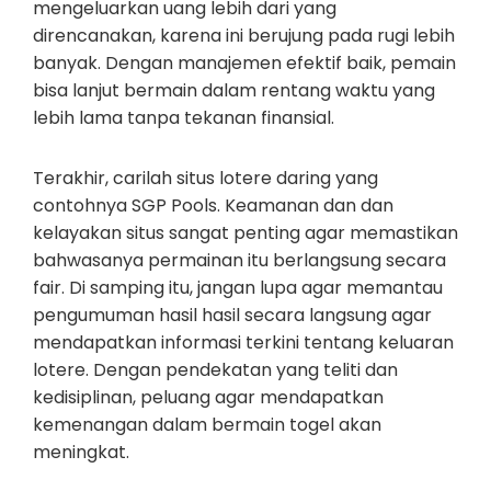
mengeluarkan uang lebih dari yang
direncanakan, karena ini berujung pada rugi lebih
banyak. Dengan manajemen efektif baik, pemain
bisa lanjut bermain dalam rentang waktu yang
lebih lama tanpa tekanan finansial.
Terakhir, carilah situs lotere daring yang
contohnya SGP Pools. Keamanan dan dan
kelayakan situs sangat penting agar memastikan
bahwasanya permainan itu berlangsung secara
fair. Di samping itu, jangan lupa agar memantau
pengumuman hasil hasil secara langsung agar
mendapatkan informasi terkini tentang keluaran
lotere. Dengan pendekatan yang teliti dan
kedisiplinan, peluang agar mendapatkan
kemenangan dalam bermain togel akan
meningkat.