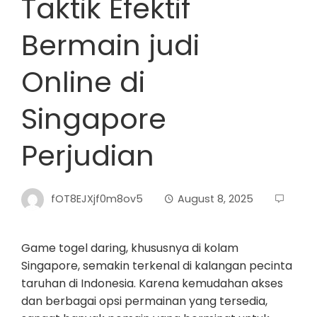
Taktik Efektif
Bermain judi
Online di
Singapore
Perjudian
fOT8EJXjf0m8ov5
August 8, 2025
Game togel daring, khususnya di kolam
Singapore, semakin terkenal di kalangan pecinta
taruhan di Indonesia. Karena kemudahan akses
dan berbagai opsi permainan yang tersedia,