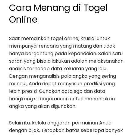
Cara Menang di Togel
Online
Saat memainkan togel online, krusial untuk
mempunyai rencana yang matang dan tidak
hanya bergantung pada kepandaian. Salah satu
saran yang bisa dilakukan adalah melaksanakan
analisis terhadap data keluaran yang lalu.
Dengan menganalisis pola angka yang sering
muncul, Anda dapat menyusun prediksi yang
lebih presisi. Gunakan data sgp dan data
hongkong sebagai acuan untuk menentukan
angka yang akan digunakan.
Selain itu, kelola anggaran permainan Anda
dengan bijak. Tetapkan batas seberapa banyak