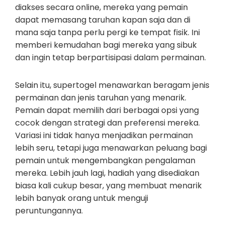
diakses secara online, mereka yang pemain
dapat memasang taruhan kapan saja dan di
mana saja tanpa perlu pergi ke tempat fisik. Ini
memberi kemudahan bagi mereka yang sibuk
dan ingin tetap berpartisipasi dalam permainan.
Selain itu, supertogel menawarkan beragam jenis
permainan dan jenis taruhan yang menarik.
Pemain dapat memilih dari berbagai opsi yang
cocok dengan strategi dan preferensi mereka.
Variasi ini tidak hanya menjadikan permainan
lebih seru, tetapi juga menawarkan peluang bagi
pemain untuk mengembangkan pengalaman
mereka. Lebih jauh lagi, hadiah yang disediakan
biasa kali cukup besar, yang membuat menarik
lebih banyak orang untuk menguji
peruntungannya.