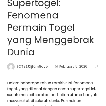
Supertogel:
Fenomena
Permain Togel
yang Menggebrak
Dunia
fOT8EJXjf0m8ov5
February 5, 2026
Dalam beberapa tahun terakhir ini, fenomena
togel, yang dikenal dengan nama supertogel ini,
sudah menjadi sorotan perhatian utama banyak
masyarakat di seluruh dunia. Permainan