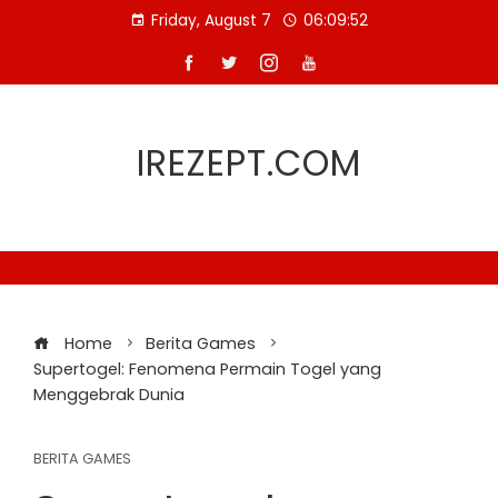
Skip
Friday, August 7
06:09:53
to
content
IREZEPT.COM
Home
Berita Games
Supertogel: Fenomena Permain Togel yang
Menggebrak Dunia
BERITA GAMES