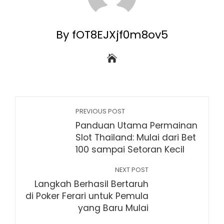
By fOT8EJXjf0m8ov5
PREVIOUS POST
Panduan Utama Permainan
Slot Thailand: Mulai dari Bet
100 sampai Setoran Kecil
NEXT POST
Langkah Berhasil Bertaruh
di Poker Ferari untuk Pemula
yang Baru Mulai