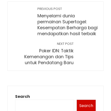
PREVIOUS POST
Menyelami dunia
permainan Supertogel:
Kesempatan Berharga bagi
mendapatkan hasil terbaik
NEXT POST
Poker IDN: Taktik
Kemenangan dan Tips
untuk Pendatang Baru
Search
Search