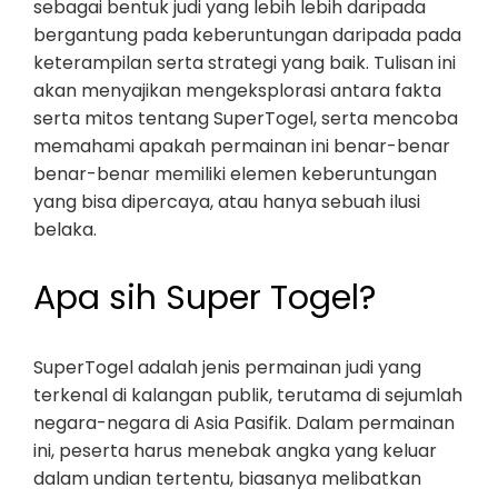
sebagai bentuk judi yang lebih lebih daripada
bergantung pada keberuntungan daripada pada
keterampilan serta strategi yang baik. Tulisan ini
akan menyajikan mengeksplorasi antara fakta
serta mitos tentang SuperTogel, serta mencoba
memahami apakah permainan ini benar-benar
benar-benar memiliki elemen keberuntungan
yang bisa dipercaya, atau hanya sebuah ilusi
belaka.
Apa sih Super Togel?
SuperTogel adalah jenis permainan judi yang
terkenal di kalangan publik, terutama di sejumlah
negara-negara di Asia Pasifik. Dalam permainan
ini, peserta harus menebak angka yang keluar
dalam undian tertentu, biasanya melibatkan