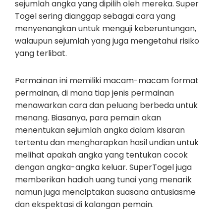
sejumlah angka yang dipilih oleh mereka. Super
Togel sering dianggap sebagai cara yang
menyenangkan untuk menguji keberuntungan,
walaupun sejumlah yang juga mengetahui risiko
yang terlibat.
Permainan ini memiliki macam-macam format
permainan, di mana tiap jenis permainan
menawarkan cara dan peluang berbeda untuk
menang. Biasanya, para pemain akan
menentukan sejumlah angka dalam kisaran
tertentu dan mengharapkan hasil undian untuk
melihat apakah angka yang tentukan cocok
dengan angka-angka keluar. SuperTogel juga
memberikan hadiah uang tunai yang menarik
namun juga menciptakan suasana antusiasme
dan ekspektasi di kalangan pemain.