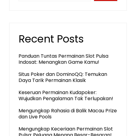
Recent Posts
Panduan Tuntas Permainan Slot Pulsa
Indosat: Menangkan Game Kamu!
Situs Poker dan DominoQQ: Temukan
Daya Tarik Permainan Klasik
Keseruan Permainan Kudapoker:
Wujudkan Pengalaman Tak Terlupakan!
Mengungkap Rahasia di Balik Macau Prize
dan Live Pools
Mengungkap Keceriaan Permainan Slot
Pulsa: Peluang Menang Besar-Besaran!