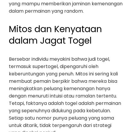
yang mampu memberikan jaminan kemenangan
dalam permainan yang random.
Mitos dan Kenyataan
dalam Jagat Togel
Bersebar individu meyakini bahwa judi togel,
termasuk supertogel, dipengaruhi oleh
keberuntungan yang penuh. Mitos ini sering kali
membuat pemain berpikir bahwa mereka bisa
meningkatkan peluang kemenangan hanya
dengan menuruti intuisi atau ramalan tertentu.
Tetapi, faktanya adalah togel adalah permainan
yang sepenuhnya didukung pada kebetulan.
Setiap satu nomor punya peluang yang sama
untuk ditarik, tidak terpengaruh dari strategi