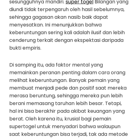
sesungguhnya mandiri.
super togel
Bilangan yang
diundi tidak terpengaruh oleh hasil sebelumnya,
sehingga gagasan akan nasib baik dapat
menyesatkan. Ini menunjukkan bahwa
keberuntungan sering kali adalah ilusif dan lebih
cenderung terkait dengan ekspektasi daripada
bukti empiris.
Di samping itu, ada faktor mental yang
memainkan peranan penting dalam cara orang
melihat keberuntungan. Banyak pemain yang
membuat menjadi pede dan positif saat mereka
merasa beruntung, sehingga mereka pun lebih
berani memasang taruhan lebih besar. Tetapi,
hal ini bisa berakhir pada akibat keuangan yang
berat. Oleh karena itu, krusial bagi pemain
supertogel untuk menyadari bahwa walaupun
saat keberuntungan bisa terjadi, tak ada metode