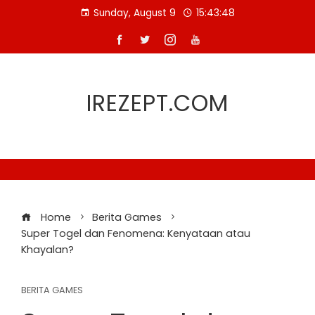
Skip
Sunday, August 9
15:43:49
to
content
IREZEPT.COM
Home
Berita Games
Super Togel dan Fenomena: Kenyataan atau
Khayalan?
BERITA GAMES