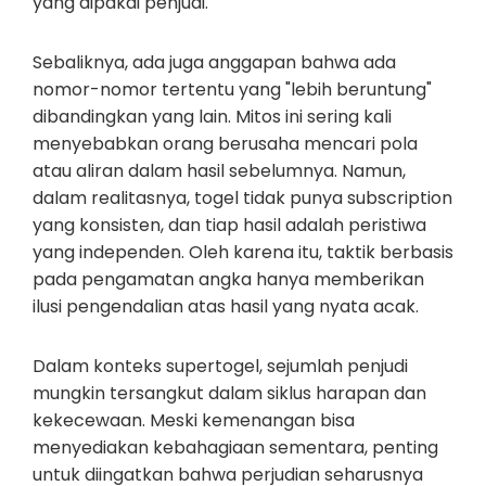
yang dipakai penjudi.
Sebaliknya, ada juga anggapan bahwa ada
nomor-nomor tertentu yang "lebih beruntung"
dibandingkan yang lain. Mitos ini sering kali
menyebabkan orang berusaha mencari pola
atau aliran dalam hasil sebelumnya. Namun,
dalam realitasnya, togel tidak punya subscription
yang konsisten, dan tiap hasil adalah peristiwa
yang independen. Oleh karena itu, taktik berbasis
pada pengamatan angka hanya memberikan
ilusi pengendalian atas hasil yang nyata acak.
Dalam konteks supertogel, sejumlah penjudi
mungkin tersangkut dalam siklus harapan dan
kekecewaan. Meski kemenangan bisa
menyediakan kebahagiaan sementara, penting
untuk diingatkan bahwa perjudian seharusnya