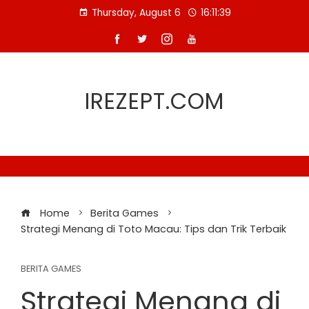
Skip
Thursday, August 6
16:11:40
to
content
IREZEPT.COM
Home
Berita Games
Strategi Menang di Toto Macau: Tips dan Trik Terbaik
BERITA GAMES
Strategi Menang di