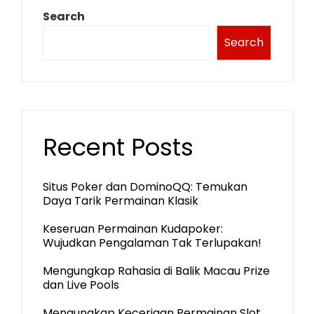
Search
Search
Recent Posts
Situs Poker dan DominoQQ: Temukan
Daya Tarik Permainan Klasik
Keseruan Permainan Kudapoker:
Wujudkan Pengalaman Tak Terlupakan!
Mengungkap Rahasia di Balik Macau Prize
dan Live Pools
Mengungkap Keceriaan Permainan Slot