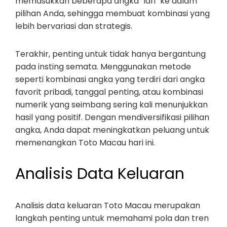
memasukkan beberapa angka "lari" ke dalam
pilihan Anda, sehingga membuat kombinasi yang
lebih bervariasi dan strategis.
Terakhir, penting untuk tidak hanya bergantung
pada insting semata. Menggunakan metode
seperti kombinasi angka yang terdiri dari angka
favorit pribadi, tanggal penting, atau kombinasi
numerik yang seimbang sering kali menunjukkan
hasil yang positif. Dengan mendiversifikasi pilihan
angka, Anda dapat meningkatkan peluang untuk
memenangkan Toto Macau hari ini.
Analisis Data Keluaran
Analisis data keluaran Toto Macau merupakan
langkah penting untuk memahami pola dan tren