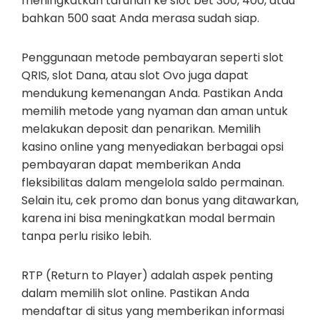
meningkatkan taruhan ke slot bet 300, 400, atau
bahkan 500 saat Anda merasa sudah siap.
Penggunaan metode pembayaran seperti slot
QRIS, slot Dana, atau slot Ovo juga dapat
mendukung kemenangan Anda. Pastikan Anda
memilih metode yang nyaman dan aman untuk
melakukan deposit dan penarikan. Memilih
kasino online yang menyediakan berbagai opsi
pembayaran dapat memberikan Anda
fleksibilitas dalam mengelola saldo permainan.
Selain itu, cek promo dan bonus yang ditawarkan,
karena ini bisa meningkatkan modal bermain
tanpa perlu risiko lebih.
RTP (Return to Player) adalah aspek penting
dalam memilih slot online. Pastikan Anda
mendaftar di situs yang memberikan informasi