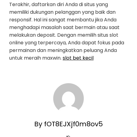
Terakhir, daftarkan diri Anda di situs yang
memiliki dukungan pelanggan yang baik dan
responsif. Hal ini sangat membantu jika Anda
menghadapi masalah saat bermain atau saat
melakukan deposit. Dengan memilih situs slot
online yang terpercaya, Anda dapat fokus pada
permainan dan meningkatkan peluang Anda
untuk meraih maxwin.
slot bet kecil
By fOT8EJXjf0m8ov5