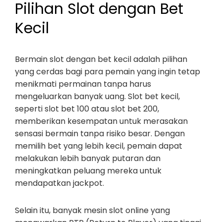
Pilihan Slot dengan Bet
Kecil
Bermain slot dengan bet kecil adalah pilihan
yang cerdas bagi para pemain yang ingin tetap
menikmati permainan tanpa harus
mengeluarkan banyak uang. Slot bet kecil,
seperti slot bet 100 atau slot bet 200,
memberikan kesempatan untuk merasakan
sensasi bermain tanpa risiko besar. Dengan
memilih bet yang lebih kecil, pemain dapat
melakukan lebih banyak putaran dan
meningkatkan peluang mereka untuk
mendapatkan jackpot.
Selain itu, banyak mesin slot online yang