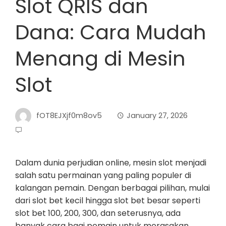
Slot QRIS dan
Dana: Cara Mudah
Menang di Mesin
Slot
fOT8EJXjf0m8ov5
January 27, 2026
Dalam dunia perjudian online, mesin slot menjadi
salah satu permainan yang paling populer di
kalangan pemain. Dengan berbagai pilihan, mulai
dari slot bet kecil hingga slot bet besar seperti
slot bet 100, 200, 300, dan seterusnya, ada
banyak cara bagi pemain untuk merasakan