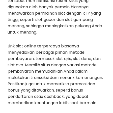
tersebut memiliki lisensi resmi. Situs yang
digunakan oleh banyak pemain biasanya
menawarkan permainan slot dengan RTP yang
tinggi, seperti slot gacor dan slot gampang
menang, sehingga meningkatkan peluang Anda
untuk menang.
Link slot online terpercaya biasanya
menyediakan berbagai pilihan metode
pembayaran, termasuk slot qris, slot dana, dan
slot ovo. Memilih situs dengan variasi metode
pembayaran memudahkan Anda dalam
melakukan transaksi dan menarik kemenangan.
Pastikan juga untuk memeriksa promosi dan
bonus yang ditawarkan, seperti bonus
pendaftaran atau cashback, yang dapat
memberikan keuntungan lebih saat bermain.