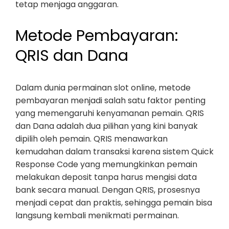
tetap menjaga anggaran.
Metode Pembayaran:
QRIS dan Dana
Dalam dunia permainan slot online, metode
pembayaran menjadi salah satu faktor penting
yang memengaruhi kenyamanan pemain. QRIS
dan Dana adalah dua pilihan yang kini banyak
dipilih oleh pemain. QRIS menawarkan
kemudahan dalam transaksi karena sistem Quick
Response Code yang memungkinkan pemain
melakukan deposit tanpa harus mengisi data
bank secara manual. Dengan QRIS, prosesnya
menjadi cepat dan praktis, sehingga pemain bisa
langsung kembali menikmati permainan.