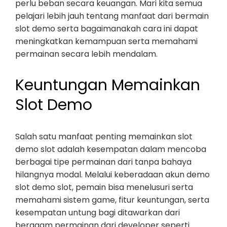
perlu beban secara keuangan. Mari kita semua
pelajari lebih jauh tentang manfaat dari bermain
slot demo serta bagaimanakah cara ini dapat
meningkatkan kemampuan serta memahami
permainan secara lebih mendalam.
Keuntungan Memainkan
Slot Demo
Salah satu manfaat penting memainkan slot
demo slot adalah kesempatan dalam mencoba
berbagai tipe permainan dari tanpa bahaya
hilangnya modal. Melalui keberadaan akun demo
slot demo slot, pemain bisa menelusuri serta
memahami sistem game, fitur keuntungan, serta
kesempatan untung bagi ditawarkan dari
beragam permainan dari developer seperti