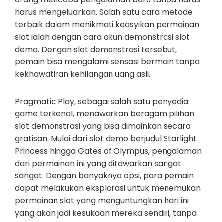
harus mengeluarkan. Salah satu cara metode
terbaik dalam menikmati keasyikan permainan
slot ialah dengan cara akun demonstrasi slot
demo. Dengan slot demonstrasi tersebut,
pemain bisa mengalami sensasi bermain tanpa
kekhawatiran kehilangan uang asli.
Pragmatic Play, sebagai salah satu penyedia
game terkenal, menawarkan beragam pilihan
slot demonstrasi yang bisa dimainkan secara
gratisan. Mulai dari slot demo berjudul Starlight
Princess hingga Gates of Olympus, pengalaman
dari permainan ini yang ditawarkan sangat
sangat. Dengan banyaknya opsi, para pemain
dapat melakukan eksplorasi untuk menemukan
permainan slot yang menguntungkan hari ini
yang akan jadi kesukaan mereka sendiri, tanpa