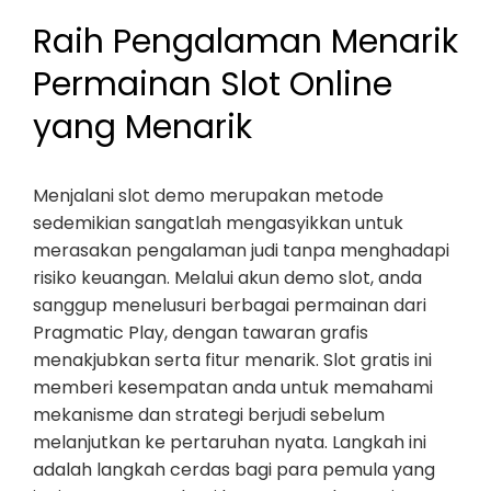
Raih Pengalaman Menarik
Permainan Slot Online
yang Menarik
Menjalani slot demo merupakan metode
sedemikian sangatlah mengasyikkan untuk
merasakan pengalaman judi tanpa menghadapi
risiko keuangan. Melalui akun demo slot, anda
sanggup menelusuri berbagai permainan dari
Pragmatic Play, dengan tawaran grafis
menakjubkan serta fitur menarik. Slot gratis ini
memberi kesempatan anda untuk memahami
mekanisme dan strategi berjudi sebelum
melanjutkan ke pertaruhan nyata. Langkah ini
adalah langkah cerdas bagi para pemula yang