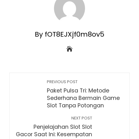
By fOT8EJXjf0m8ov5
PREVIOUS POST
Paket Pulsa Tri: Metode
Sederhana Bermain Game
Slot Tanpa Potongan
NEXT POST
Penjelajahan Slot Slot
Gacor Saat Ini: Kesempatan