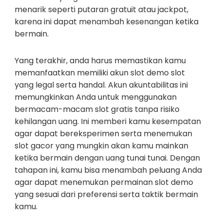
menarik seperti putaran gratuit atau jackpot,
karena ini dapat menambah kesenangan ketika
bermain.
Yang terakhir, anda harus memastikan kamu
memanfaatkan memiliki akun slot demo slot
yang legal serta handal. Akun akuntabilitas ini
memungkinkan Anda untuk menggunakan
bermacam-macam slot gratis tanpa risiko
kehilangan uang. Ini memberi kamu kesempatan
agar dapat bereksperimen serta menemukan
slot gacor yang mungkin akan kamu mainkan
ketika bermain dengan uang tunai tunai. Dengan
tahapan ini, kamu bisa menambah peluang Anda
agar dapat menemukan permainan slot demo
yang sesuai dari preferensi serta taktik bermain
kamu.