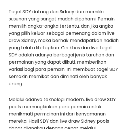
Togel SDY datang dari Sidney dan memiliki
susunan yang sangat mudah dipahami. Pemain
memilih angka-angka tertentu, dan jika angka
yang pilih keluar sebagai pemenang dalam live
draw Sidney, maka berhak mendapatkan hadiah
yang telah ditetapkan. Ciri khas dari live togel
SDY adalah adanya berbagai jenis taruhan dan
permainan yang dapat diikuti, memberikan
variasi bagi para pemain. Ini membuat togel SDY
semakin memikat dan diminati oleh banyak
orang.
Melalui adanya teknologi modern, live draw SDY
pools memungkinkan para pemain untuk
menikmati permainan ini dari kenyamanan
mereka. Hasil SDY dan live draw Sidney pools
dapat dijangkau dengan cepat melalui