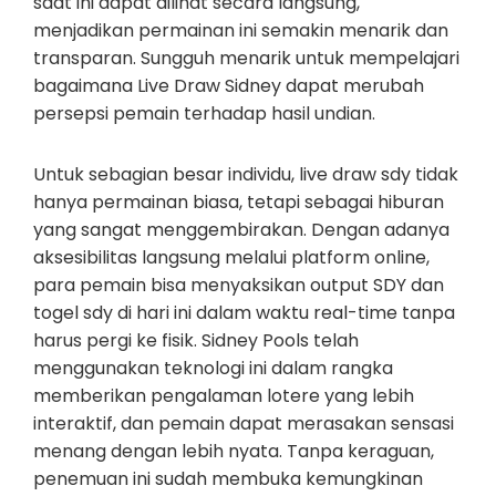
saat ini dapat dilihat secara langsung,
menjadikan permainan ini semakin menarik dan
transparan. Sungguh menarik untuk mempelajari
bagaimana Live Draw Sidney dapat merubah
persepsi pemain terhadap hasil undian.
Untuk sebagian besar individu, live draw sdy tidak
hanya permainan biasa, tetapi sebagai hiburan
yang sangat menggembirakan. Dengan adanya
aksesibilitas langsung melalui platform online,
para pemain bisa menyaksikan output SDY dan
togel sdy di hari ini dalam waktu real-time tanpa
harus pergi ke fisik. Sidney Pools telah
menggunakan teknologi ini dalam rangka
memberikan pengalaman lotere yang lebih
interaktif, dan pemain dapat merasakan sensasi
menang dengan lebih nyata. Tanpa keraguan,
penemuan ini sudah membuka kemungkinan