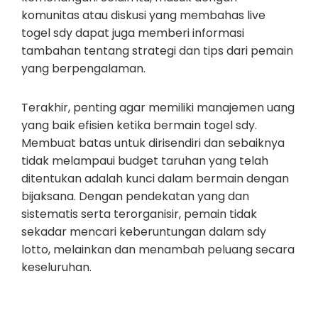
komunitas atau diskusi yang membahas live
togel sdy dapat juga memberi informasi
tambahan tentang strategi dan tips dari pemain
yang berpengalaman.
Terakhir, penting agar memiliki manajemen uang
yang baik efisien ketika bermain togel sdy.
Membuat batas untuk dirisendiri dan sebaiknya
tidak melampaui budget taruhan yang telah
ditentukan adalah kunci dalam bermain dengan
bijaksana. Dengan pendekatan yang dan
sistematis serta terorganisir, pemain tidak
sekadar mencari keberuntungan dalam sdy
lotto, melainkan dan menambah peluang secara
keseluruhan.