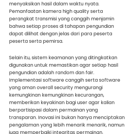
menyaksikan hasil dalam waktu nyata.
Pemanfaatan kamera high quality serta
perangkat transmisi yang canggih menjamin
bahwa setiap proses di tahapan pengundian
dapat dilihat dengan jelas dari para peserta
peserta serta pemirsa.
Selain itu, sistem keamanan yang ditingkatkan
digunakan untuk memastikan agar setiap hasil
pengundian adalah random dan fair.
Implementasi software canggih serta software
yang aman overall security mengurangi
kemungkinan kemungkinan kecurangan,
memberikan keyakinan bagi user agar kalian
berpartisipasi dalam permainan yang
transparan. Inovasi ini bukan hanya menciptakan
pengalaman yang lebih menarik menarik, namun
juga memperbaiki integritas permainan.