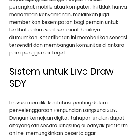
perangkat mobile atau komputer. Ini tidak hanya
menambah kenyamanan, melainkan juga
memberikan kesempatan bagi pemain untuk
terlibat dalam saat seru saat hasilnya
diumumkan. Keterlibatan ini memberikan sensasi
tersendiri dan membangun komunitas di antara
para penggemar togel.
Sistem untuk Live Draw
SDY
Inovasi memiliki kontribusi penting dalam
penyelenggaraan Pengundian Langsung SDY.
Dengan kemajuan digital, tahapan undian dapat
ditayangkan secara langsung di banyak platform
online, memungkinkan peserta agar