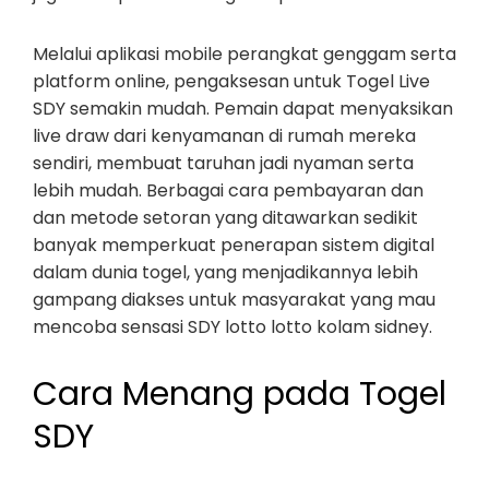
Melalui aplikasi mobile perangkat genggam serta
platform online, pengaksesan untuk Togel Live
SDY semakin mudah. Pemain dapat menyaksikan
live draw dari kenyamanan di rumah mereka
sendiri, membuat taruhan jadi nyaman serta
lebih mudah. Berbagai cara pembayaran dan
dan metode setoran yang ditawarkan sedikit
banyak memperkuat penerapan sistem digital
dalam dunia togel, yang menjadikannya lebih
gampang diakses untuk masyarakat yang mau
mencoba sensasi SDY lotto lotto kolam sidney.
Cara Menang pada Togel
SDY