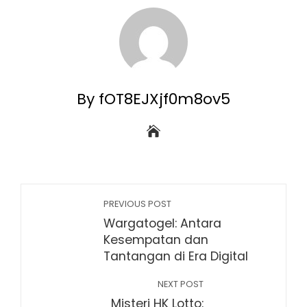
By fOT8EJXjf0m8ov5
PREVIOUS POST
Wargatogel: Antara
Kesempatan dan
Tantangan di Era Digital
NEXT POST
Misteri HK Lotto: