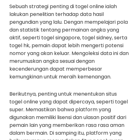
Sebuah strategi penting di togel online ialah
lakukan penelitian terhadap data hasil
pengundian yang lalu. Dengan mempelajari pola
dan statistik tentang permainan angka yang
aktif, seperti togel singapore, togel sidney, serta
togel hk, pemain dapat lebih mengerti potensi
nomor yang akan keluar. Mengoleksi data ini dan
merumuskan angka sesuai dengan
kecenderungan dapat memperbesar
kemungkinan untuk meraih kemenangan.
Berikutnya, penting untuk menentukan situs
togel online yang dapat dipercaya, seperti togel
super. Memastikan bahwa platform yang
digunakan memiliki lisensi dan ulasan positif dari
pemain lain yang memberikan rasa rasa aman
dalam bermain. Di samping itu, platform yang