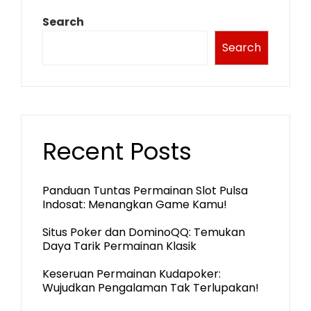
Search
Search
Recent Posts
Panduan Tuntas Permainan Slot Pulsa
Indosat: Menangkan Game Kamu!
Situs Poker dan DominoQQ: Temukan
Daya Tarik Permainan Klasik
Keseruan Permainan Kudapoker:
Wujudkan Pengalaman Tak Terlupakan!