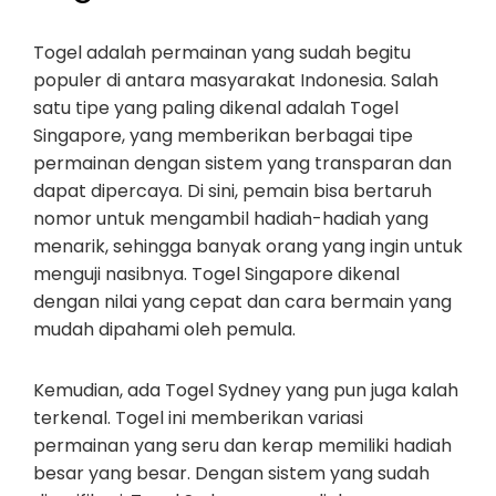
Togel adalah permainan yang sudah begitu
populer di antara masyarakat Indonesia. Salah
satu tipe yang paling dikenal adalah Togel
Singapore, yang memberikan berbagai tipe
permainan dengan sistem yang transparan dan
dapat dipercaya. Di sini, pemain bisa bertaruh
nomor untuk mengambil hadiah-hadiah yang
menarik, sehingga banyak orang yang ingin untuk
menguji nasibnya. Togel Singapore dikenal
dengan nilai yang cepat dan cara bermain yang
mudah dipahami oleh pemula.
Kemudian, ada Togel Sydney yang pun juga kalah
terkenal. Togel ini memberikan variasi
permainan yang seru dan kerap memiliki hadiah
besar yang besar. Dengan sistem yang sudah