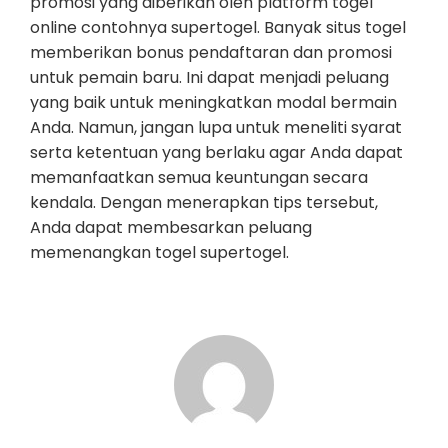
promosi yang diberikan oleh platform togel
online contohnya supertogel. Banyak situs togel
memberikan bonus pendaftaran dan promosi
untuk pemain baru. Ini dapat menjadi peluang
yang baik untuk meningkatkan modal bermain
Anda. Namun, jangan lupa untuk meneliti syarat
serta ketentuan yang berlaku agar Anda dapat
memanfaatkan semua keuntungan secara
kendala. Dengan menerapkan tips tersebut,
Anda dapat membesarkan peluang
memenangkan togel supertogel.