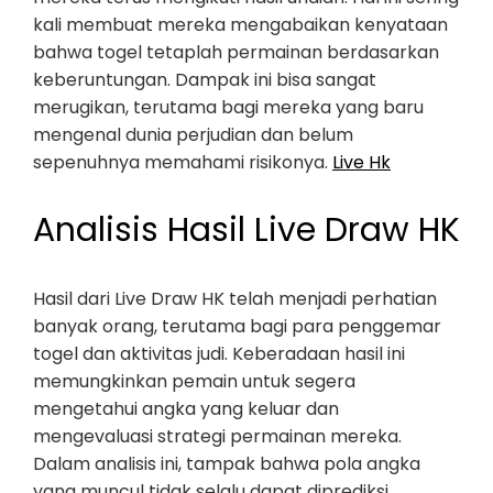
kali membuat mereka mengabaikan kenyataan
bahwa togel tetaplah permainan berdasarkan
keberuntungan. Dampak ini bisa sangat
merugikan, terutama bagi mereka yang baru
mengenal dunia perjudian dan belum
sepenuhnya memahami risikonya.
Live Hk
Analisis Hasil Live Draw HK
Hasil dari Live Draw HK telah menjadi perhatian
banyak orang, terutama bagi para penggemar
togel dan aktivitas judi. Keberadaan hasil ini
memungkinkan pemain untuk segera
mengetahui angka yang keluar dan
mengevaluasi strategi permainan mereka.
Dalam analisis ini, tampak bahwa pola angka
yang muncul tidak selalu dapat diprediksi,