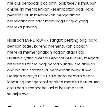
melalui berbagai platform, baik televisi maupun
online. Ini memberikan kesempatan bagi para
pemain untuk merasakan pengalaman
menegangkan saat menunggu angka yang
mereka pasang.
Hasil dari Live Draw HK sangat penting bagi para
pemain togel, karena menentukan apakah
mereka memenangkan hadiah atau tidak.
Hasilnya, yang dikenal sebagai Result HK, menjadi
referensi utama bagi pemain untuk melakukan
analisis dan strategi di permainan berikutnya.
Dengan adanya Live Draw, para pemain dapat
langsung mengetahui apakah mereka beruntung
atau harus mencoba lagi di kesempatan
selanjutnya.