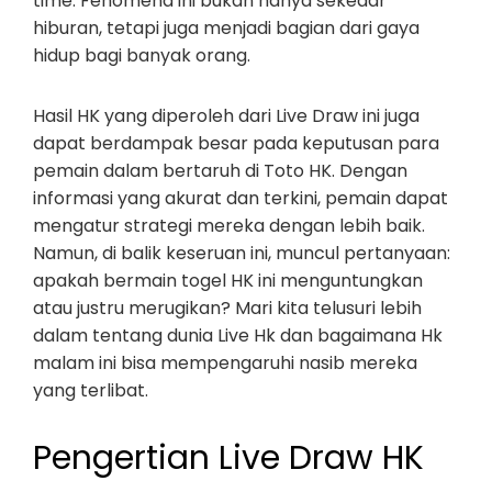
time. Fenomena ini bukan hanya sekedar
hiburan, tetapi juga menjadi bagian dari gaya
hidup bagi banyak orang.
Hasil HK yang diperoleh dari Live Draw ini juga
dapat berdampak besar pada keputusan para
pemain dalam bertaruh di Toto HK. Dengan
informasi yang akurat dan terkini, pemain dapat
mengatur strategi mereka dengan lebih baik.
Namun, di balik keseruan ini, muncul pertanyaan:
apakah bermain togel HK ini menguntungkan
atau justru merugikan? Mari kita telusuri lebih
dalam tentang dunia Live Hk dan bagaimana Hk
malam ini bisa mempengaruhi nasib mereka
yang terlibat.
Pengertian Live Draw HK