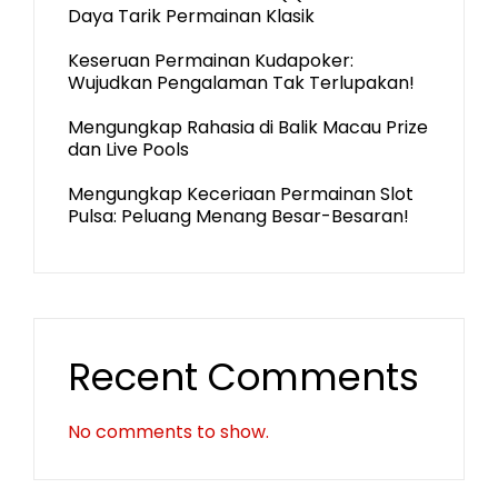
Daya Tarik Permainan Klasik
Keseruan Permainan Kudapoker:
Wujudkan Pengalaman Tak Terlupakan!
Mengungkap Rahasia di Balik Macau Prize
dan Live Pools
Mengungkap Keceriaan Permainan Slot
Pulsa: Peluang Menang Besar-Besaran!
Recent Comments
No comments to show.