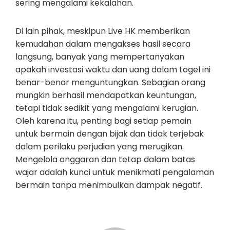
sering mengalami kekalahan.
Di lain pihak, meskipun Live HK memberikan
kemudahan dalam mengakses hasil secara
langsung, banyak yang mempertanyakan
apakah investasi waktu dan uang dalam togel ini
benar-benar menguntungkan. Sebagian orang
mungkin berhasil mendapatkan keuntungan,
tetapi tidak sedikit yang mengalami kerugian.
Oleh karena itu, penting bagi setiap pemain
untuk bermain dengan bijak dan tidak terjebak
dalam perilaku perjudian yang merugikan.
Mengelola anggaran dan tetap dalam batas
wajar adalah kunci untuk menikmati pengalaman
bermain tanpa menimbulkan dampak negatif.