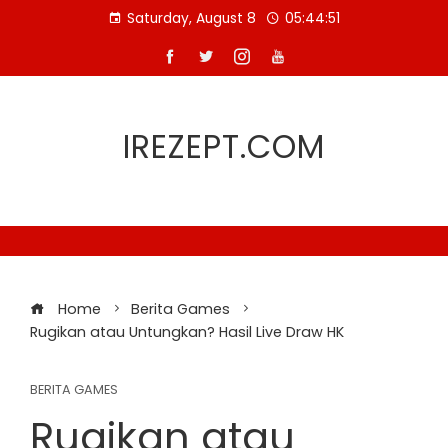
Skip
Saturday, August 8
05:44:52
to
content
IREZEPT.COM
Home
Berita Games
Rugikan atau Untungkan? Hasil Live Draw HK
BERITA GAMES
Rugikan atau