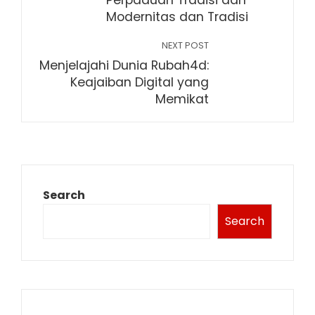
Perpaduan Tradisi dan
Modernitas dan Tradisi
NEXT POST
Menjelajahi Dunia Rubah4d:
Keajaiban Digital yang
Memikat
Search
Search