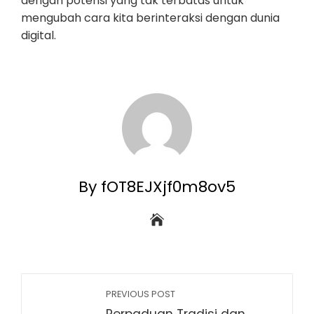
dengan potensi yang tak terbatas untuk
mengubah cara kita berinteraksi dengan dunia
digital.
By fOT8EJXjf0m8ov5
PREVIOUS POST