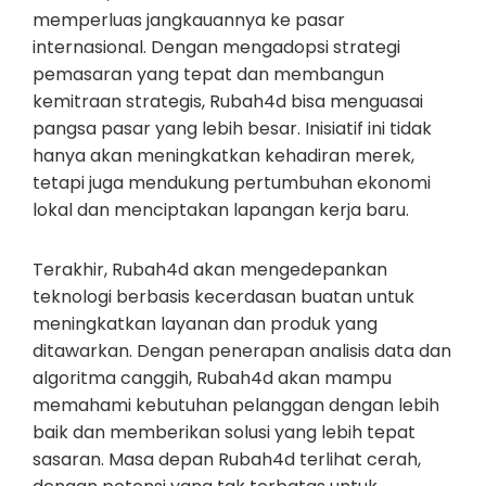
memperluas jangkauannya ke pasar
internasional. Dengan mengadopsi strategi
pemasaran yang tepat dan membangun
kemitraan strategis, Rubah4d bisa menguasai
pangsa pasar yang lebih besar. Inisiatif ini tidak
hanya akan meningkatkan kehadiran merek,
tetapi juga mendukung pertumbuhan ekonomi
lokal dan menciptakan lapangan kerja baru.
Terakhir, Rubah4d akan mengedepankan
teknologi berbasis kecerdasan buatan untuk
meningkatkan layanan dan produk yang
ditawarkan. Dengan penerapan analisis data dan
algoritma canggih, Rubah4d akan mampu
memahami kebutuhan pelanggan dengan lebih
baik dan memberikan solusi yang lebih tepat
sasaran. Masa depan Rubah4d terlihat cerah,