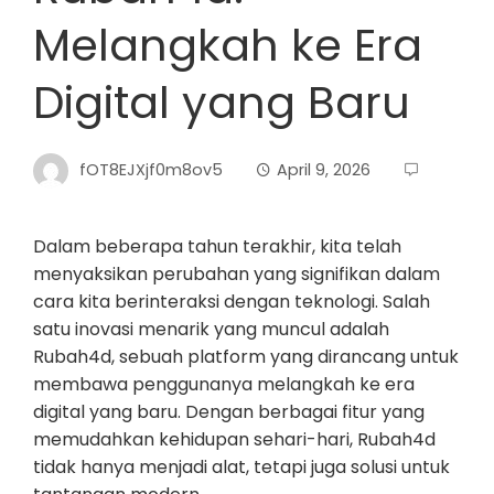
Melangkah ke Era
Digital yang Baru
fOT8EJXjf0m8ov5
April 9, 2026
Dalam beberapa tahun terakhir, kita telah
menyaksikan perubahan yang signifikan dalam
cara kita berinteraksi dengan teknologi. Salah
satu inovasi menarik yang muncul adalah
Rubah4d, sebuah platform yang dirancang untuk
membawa penggunanya melangkah ke era
digital yang baru. Dengan berbagai fitur yang
memudahkan kehidupan sehari-hari, Rubah4d
tidak hanya menjadi alat, tetapi juga solusi untuk