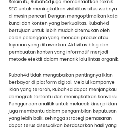
Selain itu, Rubah4d juga memanfaatkan teknik
SEO untuk meningkatkan visibilitas situs webnya
di mesin pencari. Dengan mengoptimalkan kata
kunci dan konten yang berkualitas, Rubah4d
bertujuan untuk lebih mudah ditemukan oleh
calon pelanggan yang mencari produk atau
layanan yang ditawarkan. Aktivitas blog dan
pembuatan konten yang informatif menjadi
metode efektif dalam menarik lalu lintas organik.
Rubah4d tidak mengabaikan pentingnya iklan
berbayar di platform digital. Melalui kampanye
iklan yang terarah, Rubah4d dapat menjangkau
demografi tertentu dan meningkatkan konversi.
Penggunaan analitik untuk melacak kinerja iklan
juga membantu dalam pengambilan keputusan
yang lebih baik, sehingga strategi pemasaran
dapat terus disesuaikan berdasarkan hasil yang