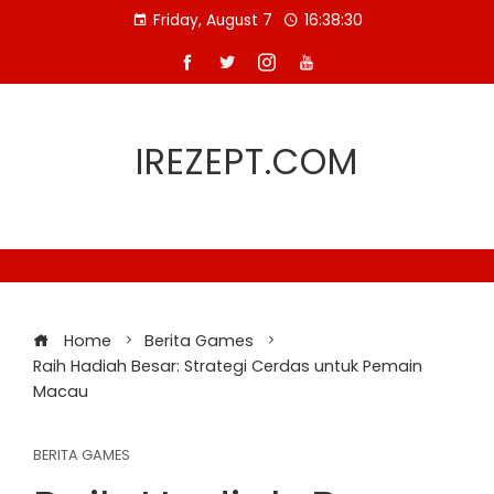
Skip
Friday, August 7
16:38:30
to
content
IREZEPT.COM
Home
Berita Games
Raih Hadiah Besar: Strategi Cerdas untuk Pemain
Macau
BERITA GAMES