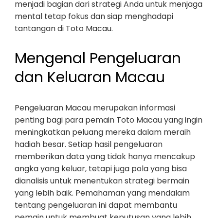
menjadi bagian dari strategi Anda untuk menjaga
mental tetap fokus dan siap menghadapi
tantangan di Toto Macau.
Mengenal Pengeluaran
dan Keluaran Macau
Pengeluaran Macau merupakan informasi
penting bagi para pemain Toto Macau yang ingin
meningkatkan peluang mereka dalam meraih
hadiah besar. Setiap hasil pengeluaran
memberikan data yang tidak hanya mencakup
angka yang keluar, tetapi juga pola yang bisa
dianalisis untuk menentukan strategi bermain
yang lebih baik. Pemahaman yang mendalam
tentang pengeluaran ini dapat membantu
pemain untuk membuat keputusan yang lebih