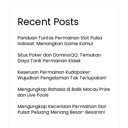
Recent Posts
Panduan Tuntas Permainan Slot Pulsa
Indosat: Menangkan Game Kamu!
Situs Poker dan DominoQQ: Temukan
Daya Tarik Permainan Klasik
Keseruan Permainan Kudapoker:
Wujudkan Pengalaman Tak Terlupakan!
Mengungkap Rahasia di Balik Macau Prize
dan Live Pools
Mengungkap Keceriaan Permainan Slot
Pulsa: Peluang Menang Besar-Besaran!