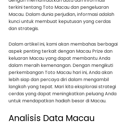
dengan memanfaatkan data dan informasi
terkini tentang Toto Macau dan pengeluaran
Macau. Dalam dunia perjudian, informasi adalah
kunci untuk membuat keputusan yang cerdas
dan strategis.
Dalam artikel ini, kami akan membahas berbagai
aspek penting terkait dengan Macau Prize dan
keluaran Macau yang dapat membantu Anda
dalam meraih kemenangan. Dengan mengikuti
perkembangan Toto Macau hari ini, Anda akan
lebih siap dan percaya diri dalam mengambil
langkah yang tepat. Mari kita eksplorasi strategi
cerdas yang dapat meningkatkan peluang Anda
untuk mendapatkan hadiah besar di Macau.
Analisis Data Macau