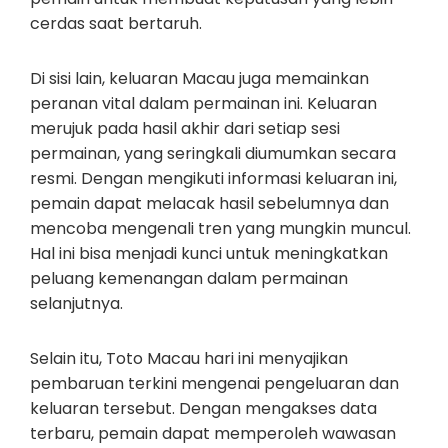
cerdas saat bertaruh.
Di sisi lain, keluaran Macau juga memainkan
peranan vital dalam permainan ini. Keluaran
merujuk pada hasil akhir dari setiap sesi
permainan, yang seringkali diumumkan secara
resmi. Dengan mengikuti informasi keluaran ini,
pemain dapat melacak hasil sebelumnya dan
mencoba mengenali tren yang mungkin muncul.
Hal ini bisa menjadi kunci untuk meningkatkan
peluang kemenangan dalam permainan
selanjutnya.
Selain itu, Toto Macau hari ini menyajikan
pembaruan terkini mengenai pengeluaran dan
keluaran tersebut. Dengan mengakses data
terbaru, pemain dapat memperoleh wawasan