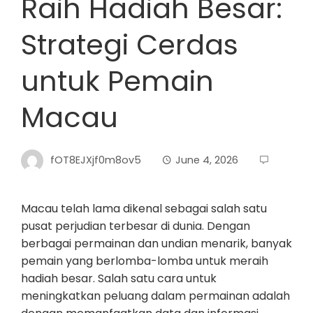
Raih Hadiah Besar:
Strategi Cerdas
untuk Pemain
Macau
fOT8EJXjf0m8ov5
June 4, 2026
Macau telah lama dikenal sebagai salah satu
pusat perjudian terbesar di dunia. Dengan
berbagai permainan dan undian menarik, banyak
pemain yang berlomba-lomba untuk meraih
hadiah besar. Salah satu cara untuk
meningkatkan peluang dalam permainan adalah