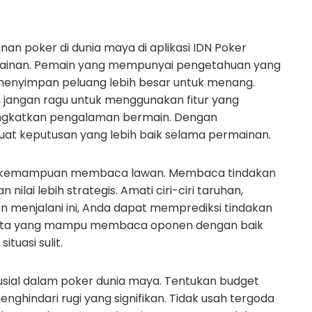
nan poker di dunia maya di aplikasi IDN Poker
ainan. Pemain yang mempunyai pengetahuan yang
 menyimpan peluang lebih besar untuk menang.
an jangan ragu untuk menggunakan fitur yang
eningkatkan pengalaman bermain. Dengan
t keputusan yang lebih baik selama permainan.
n kemampuan membaca lawan. Membaca tindakan
lai lebih strategis. Amati ciri-ciri taruhan,
 menjalani ini, Anda dapat memprediksi tindakan
erta yang mampu membaca oponen dengan baik
tuasi sulit.
rusial dalam poker dunia maya. Tentukan budget
enghindari rugi yang signifikan. Tidak usah tergoda