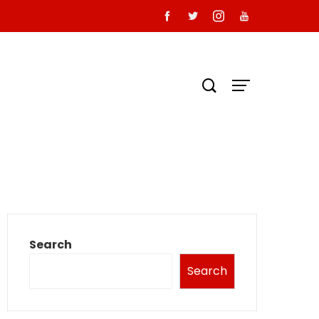
Search
Search