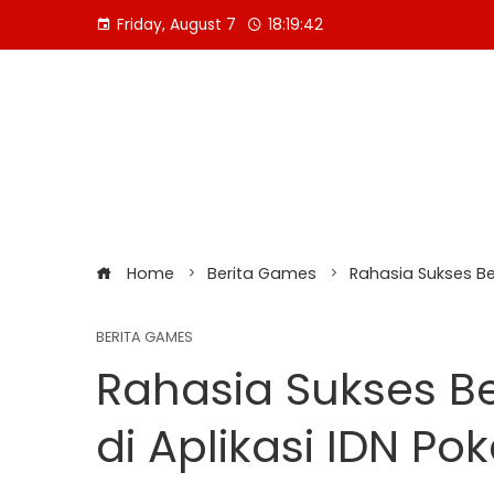
Skip
Friday, August 7
18:19:42
to
content
Home
Berita Games
Rahasia Sukses Ber
BERITA GAMES
Rahasia Sukses B
di Aplikasi IDN Po