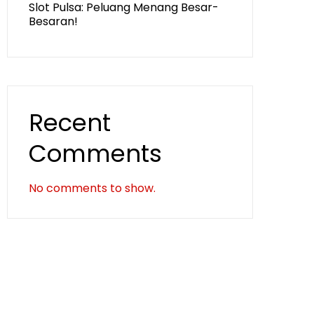
Slot Pulsa: Peluang Menang Besar-
Besaran!
Recent
Comments
No comments to show.