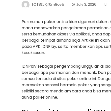
fOT8EJXjf0m8ov5
July 3, 2026
Permainan poker online kian digemari dalam k
mana menawarkan pengalaman permainan den
serta kemudahan akses via aplikasi, anda da
berbagai tempat dimana saja. Artikel ini ak
pada APK IDNPlay, serta memberikan tips se
kesuksesan.
IDNPlay sebagai pengembang unggulan di bid
berbagai tipe permainan dan menarik. Dari
semua tersedia di situs poker online ini. De
merasakan sensasi bermain poker yang sang
selidiki secara mendalam cara anda bisa mem
dunia poker online.