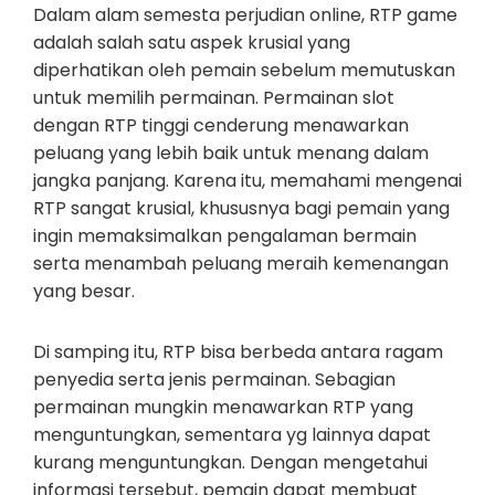
Dalam alam semesta perjudian online, RTP game
adalah salah satu aspek krusial yang
diperhatikan oleh pemain sebelum memutuskan
untuk memilih permainan. Permainan slot
dengan RTP tinggi cenderung menawarkan
peluang yang lebih baik untuk menang dalam
jangka panjang. Karena itu, memahami mengenai
RTP sangat krusial, khususnya bagi pemain yang
ingin memaksimalkan pengalaman bermain
serta menambah peluang meraih kemenangan
yang besar.
Di samping itu, RTP bisa berbeda antara ragam
penyedia serta jenis permainan. Sebagian
permainan mungkin menawarkan RTP yang
menguntungkan, sementara yg lainnya dapat
kurang menguntungkan. Dengan mengetahui
informasi tersebut, pemain dapat membuat