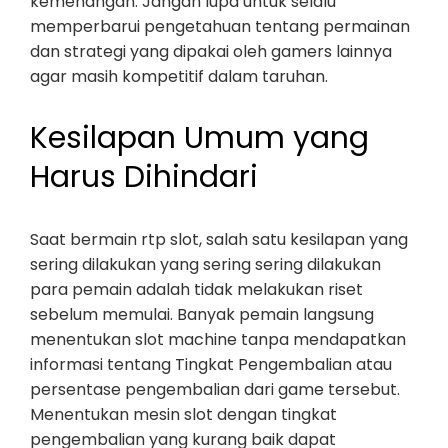
kemenangan. Jangan lupa untuk selalu
memperbarui pengetahuan tentang permainan
dan strategi yang dipakai oleh gamers lainnya
agar masih kompetitif dalam taruhan.
Kesilapan Umum yang
Harus Dihindari
Saat bermain rtp slot, salah satu kesilapan yang
sering dilakukan yang sering sering dilakukan
para pemain adalah tidak melakukan riset
sebelum memulai. Banyak pemain langsung
menentukan slot machine tanpa mendapatkan
informasi tentang Tingkat Pengembalian atau
persentase pengembalian dari game tersebut.
Menentukan mesin slot dengan tingkat
pengembalian yang kurang baik dapat