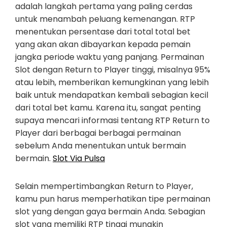
adalah langkah pertama yang paling cerdas
untuk menambah peluang kemenangan. RTP
menentukan persentase dari total total bet
yang akan akan dibayarkan kepada pemain
jangka periode waktu yang panjang. Permainan
Slot dengan Return to Player tinggi, misalnya 95%
atau lebih, memberikan kemungkinan yang lebih
baik untuk mendapatkan kembali sebagian kecil
dari total bet kamu. Karena itu, sangat penting
supaya mencari informasi tentang RTP Return to
Player dari berbagai berbagai permainan
sebelum Anda menentukan untuk bermain
bermain.
Slot Via Pulsa
Selain mempertimbangkan Return to Player,
kamu pun harus memperhatikan tipe permainan
slot yang dengan gaya bermain Anda. Sebagian
slot yang memiliki RTP tinggi mungkin