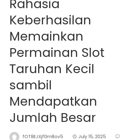
Rahasia
Keberhasilan
Memainkan
Permainan Slot
Taruhan Kecil
sambil
Mendapatkan
Jumlah Besar
fOT8EJXjf0m8ov5
July 15, 2025