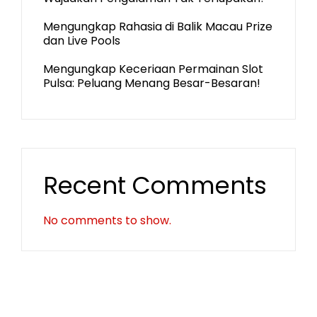
Mengungkap Rahasia di Balik Macau Prize
dan Live Pools
Mengungkap Keceriaan Permainan Slot
Pulsa: Peluang Menang Besar-Besaran!
Recent Comments
No comments to show.