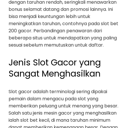
dengan taruhan rendah, seringkali menawarkan
bonus selamat datang dan promosi lainnya. Ini
bisa menjadi keuntungan lebih untuk
meningkatkan taruhan, contohnya pada slot bet
200 gacor. Perbandingan penawaran dari
beberapa situs untuk mendapatkan yang paling
sesuai sebelum memutuskan untuk daftar.
Jenis Slot Gacor yang
Sangat Menghasilkan
Slot gacor adalah terminologi sering dipakai
pemain dalam mengacu pada slot yang
memberikan peluang untuk menang yang besar.
Salah satu jenis mesin gacor yang menghasilkan
ialah slot bet kecil, di mana taruhan minimum
dapat memberikan kemenangan besar. Dengan