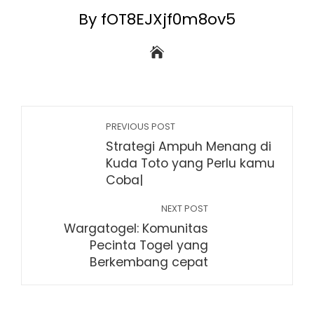
By fOT8EJXjf0m8ov5
PREVIOUS POST
Strategi Ampuh Menang di
Kuda Toto yang Perlu kamu
Coba|
NEXT POST
Wargatogel: Komunitas
Pecinta Togel yang
Berkembang cepat