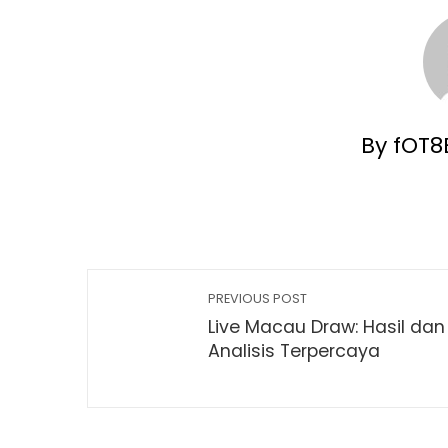
By fOT
PREVIOUS POST
Live Macau Draw: Hasil dan
Analisis Terpercaya