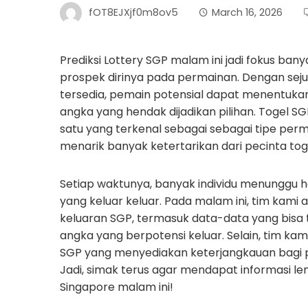
fOT8EJXjf0m8ov5
March 16, 2026
Prediksi Lottery SGP malam ini jadi fokus 
prospek dirinya pada permainan. Dengan seju
tersedia, pemain potensial dapat menentukan
angka yang hendak dijadikan pilihan. Togel SG
satu yang terkenal sebagai sebagai tipe perma
menarik banyak ketertarikan dari pecinta toge
Setiap waktunya, banyak individu menunggu h
yang keluar keluar. Pada malam ini, tim kam
keluaran SGP, termasuk data-data yang bisa
angka yang berpotensi keluar. Selain, tim ka
SGP yang menyediakan keterjangkauan bagi p
Jadi, simak terus agar mendapat informasi l
Singapore malam ini!