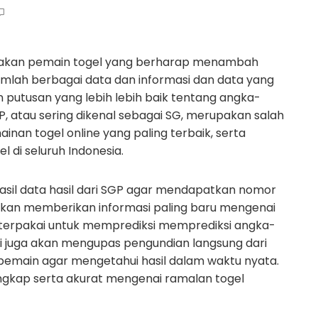
banyakan pemain togel yang berharap menambah
mlah berbagai data dan informasi dan data yang
 putusan yang lebih lebih baik tentang angka-
P, atau sering dikenal sebagai SG, merupakan salah
inan togel online yang paling terbaik, serta
l di seluruh Indonesia.
asil data hasil dari SGP agar mendapatkan nomor
i akan memberikan informasi paling baru mengenai
 terpakai untuk memprediksi memprediksi angka-
mi juga akan mengupas pengundian langsung dari
emain agar mengetahui hasil dalam waktu nyata.
engkap serta akurat mengenai ramalan togel