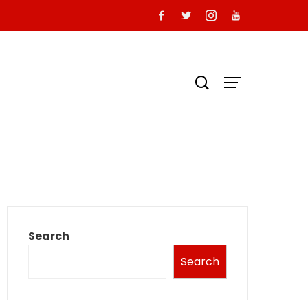
Search
Search