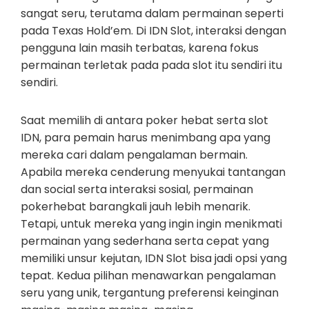
sangat seru, terutama dalam permainan seperti
pada Texas Hold’em. Di IDN Slot, interaksi dengan
pengguna lain masih terbatas, karena fokus
permainan terletak pada pada slot itu sendiri itu
sendiri.
Saat memilih di antara poker hebat serta slot
IDN, para pemain harus menimbang apa yang
mereka cari dalam pengalaman bermain.
Apabila mereka cenderung menyukai tantangan
dan social serta interaksi sosial, permainan
pokerhebat barangkali jauh lebih menarik.
Tetapi, untuk mereka yang ingin ingin menikmati
permainan yang sederhana serta cepat yang
memiliki unsur kejutan, IDN Slot bisa jadi opsi yang
tepat. Kedua pilihan menawarkan pengalaman
seru yang unik, tergantung preferensi keinginan