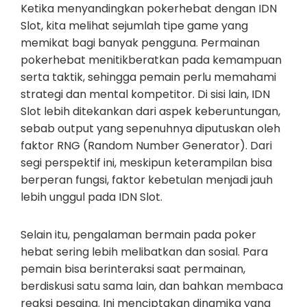
Ketika menyandingkan pokerhebat dengan IDN
Slot, kita melihat sejumlah tipe game yang
memikat bagi banyak pengguna. Permainan
pokerhebat menitikberatkan pada kemampuan
serta taktik, sehingga pemain perlu memahami
strategi dan mental kompetitor. Di sisi lain, IDN
Slot lebih ditekankan dari aspek keberuntungan,
sebab output yang sepenuhnya diputuskan oleh
faktor RNG (Random Number Generator). Dari
segi perspektif ini, meskipun keterampilan bisa
berperan fungsi, faktor kebetulan menjadi jauh
lebih unggul pada IDN Slot.
Selain itu, pengalaman bermain pada poker
hebat sering lebih melibatkan dan sosial. Para
pemain bisa berinteraksi saat permainan,
berdiskusi satu sama lain, dan bahkan membaca
reaksi pesaing. Ini menciptakan dinamika yang