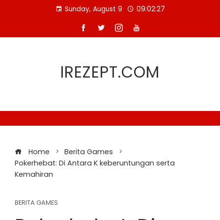
Skip
Sunday, August 9
09:02:28
to
content
IREZEPT.COM
Home
Berita Games
Pokerhebat: Di Antara K keberuntungan serta
Kemahiran
BERITA GAMES