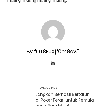
masing-masing masing-masing.
By fOT8EJXjf0m8ov5
PREVIOUS POST
Langkah Berhasil Bertaruh
di Poker Ferari untuk Pemula
yang Baru Mulai