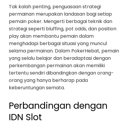
Tak kalah penting, penguasaan strategi
permainan merupakan landasan bagi setiap
pemain poker. Mengerti berbagai teknik dan
strategi seperti bluffing, pot odds, dan position
play akan membantu pemain dalam
menghadapi berbagai situasi yang muncul
selama permainan. Dalam PokerHebat, pemain
yang selalu belajar dan beradaptasi dengan
perkembangan permainan akan memiliki
tertentu sendiri dibandingkan dengan orang-
orang yang hanya berharap pada
keberuntungan semata.
Perbandingan dengan
IDN Slot