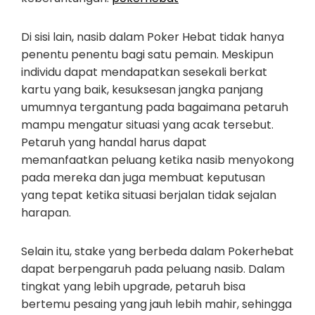
Di sisi lain, nasib dalam Poker Hebat tidak hanya
penentu penentu bagi satu pemain. Meskipun
individu dapat mendapatkan sesekali berkat
kartu yang baik, kesuksesan jangka panjang
umumnya tergantung pada bagaimana petaruh
mampu mengatur situasi yang acak tersebut.
Petaruh yang handal harus dapat
memanfaatkan peluang ketika nasib menyokong
pada mereka dan juga membuat keputusan
yang tepat ketika situasi berjalan tidak sejalan
harapan.
Selain itu, stake yang berbeda dalam Pokerhebat
dapat berpengaruh pada peluang nasib. Dalam
tingkat yang lebih upgrade, petaruh bisa
bertemu pesaing yang jauh lebih mahir, sehingga