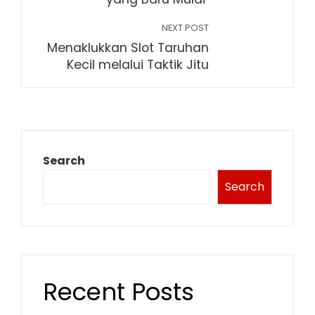
NEXT POST
Menaklukkan Slot Taruhan
Kecil melalui Taktik Jitu
Search
Search
Recent Posts