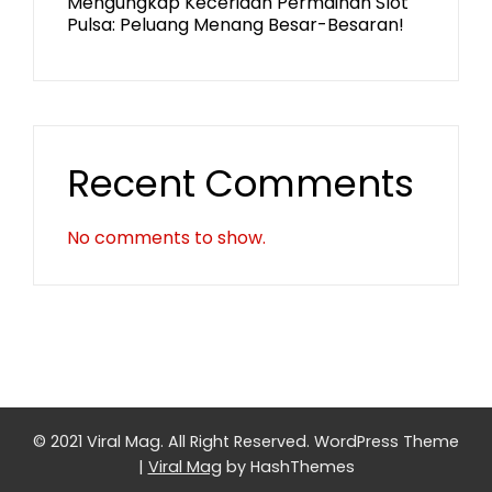
Mengungkap Keceriaan Permainan Slot
Pulsa: Peluang Menang Besar-Besaran!
Recent Comments
No comments to show.
© 2021 Viral Mag. All Right Reserved.
WordPress Theme
|
Viral Mag
by HashThemes