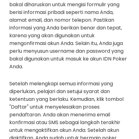
bakal diharuskan untuk mengisi formulir yang
berisi informasi pribadi seperti nama Anda,
alamat email, dan nomor telepon. Pastikan
informasi yang Anda berikan benar dan tepat,
karena yang akan digunakan untuk
mengonfirmasi akun Anda. Selain itu, Anda juga
perlu menyusun username dan password yang
bakal digunakan untuk masuk ke akun IDN Poker
Anda.
Setelah melengkapi semua informasi yang
diperlukan, pelajari dan setujui syarat dan
ketentuan yang berlaku. Kemudian, klik tombol
"Daftar" untuk menyelesaikan proses
pendaftaran. Anda akan menerima email
konfirmasi atau SMS sebagai langkah terakhir
untuk mengaktifkan akun Anda. Setelah akun
diaktifkan, Anda sudah untuk bermain poker