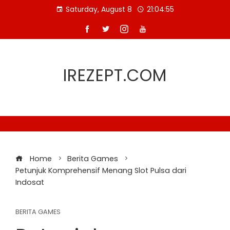
Skip
Saturday, August 8
21:04:56
to
content
IREZEPT.COM
Home
Berita Games
Petunjuk Komprehensif Menang Slot Pulsa dari
Indosat
BERITA GAMES