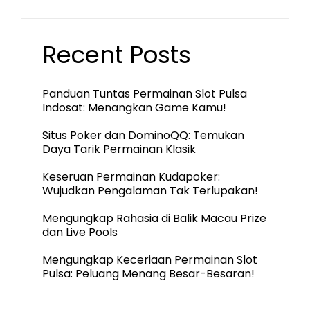
Recent Posts
Panduan Tuntas Permainan Slot Pulsa
Indosat: Menangkan Game Kamu!
Situs Poker dan DominoQQ: Temukan
Daya Tarik Permainan Klasik
Keseruan Permainan Kudapoker:
Wujudkan Pengalaman Tak Terlupakan!
Mengungkap Rahasia di Balik Macau Prize
dan Live Pools
Mengungkap Keceriaan Permainan Slot
Pulsa: Peluang Menang Besar-Besaran!