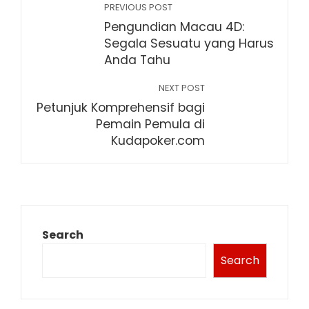
PREVIOUS POST
Pengundian Macau 4D:
Segala Sesuatu yang Harus
Anda Tahu
NEXT POST
Petunjuk Komprehensif bagi
Pemain Pemula di
Kudapoker.com
Search
Search