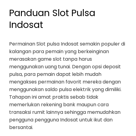
Panduan Slot Pulsa
Indosat
Permainan Slot pulsa Indosat semakin populer di
kalangan para pemain yang berkeinginan
merasakan game slot tanpa harus
menggunakan uang tunai. Dengan opsi deposit
pulsa, para pemain dapat lebih mudah
mengakses permainan favorit mereka dengan
menggunakan saldo pulsa elektrik yang dimiliki.
Tahapan ini amat praktis sebab tidak
memerlukan rekening bank maupun cara
transaksi rumit lainnya sehingga memudahkan
pengguna pengguna Indosat untuk ikut dan
bersantai.