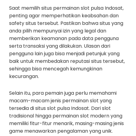
Saat memilih situs permainan slot pulsa Indosat,
penting agar memperhatikan keabsahan dan
safety situs tersebut. Pastikan bahwa situs yang
anda pilih mempunyai izin yang legal dan
memberikan keamanan pada data pengguna
serta transaksi yang dilakukan. Ulasan dari
pengguna lain juga bisa menjadi petunjuk yang
baik untuk membedakan reputasi situs tersebut,
sehingga bisa mencegah kemungkinan
kecurangan.
Selain itu, para pemain juga perlu memahami
macam-macam jenis permainan slot yang
tersedia di situs slot pulsa Indosat. Dari slot
tradisional hingga permainan slot modern yang
memiliki fitur-fitur menarik, masing-masing jenis
game menawarkan pengalaman yang unik.