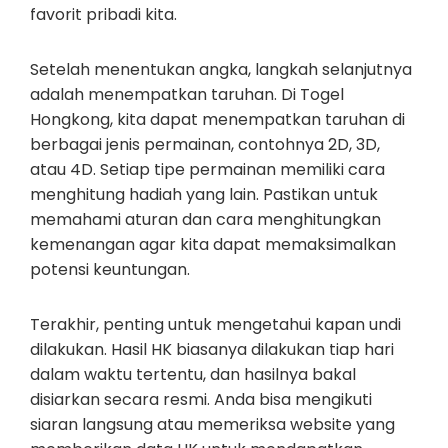
favorit pribadi kita.
Setelah menentukan angka, langkah selanjutnya
adalah menempatkan taruhan. Di Togel
Hongkong, kita dapat menempatkan taruhan di
berbagai jenis permainan, contohnya 2D, 3D,
atau 4D. Setiap tipe permainan memiliki cara
menghitung hadiah yang lain. Pastikan untuk
memahami aturan dan cara menghitungkan
kemenangan agar kita dapat memaksimalkan
potensi keuntungan.
Terakhir, penting untuk mengetahui kapan undi
dilakukan. Hasil HK biasanya dilakukan tiap hari
dalam waktu tertentu, dan hasilnya bakal
disiarkan secara resmi. Anda bisa mengikuti
siaran langsung atau memeriksa website yang