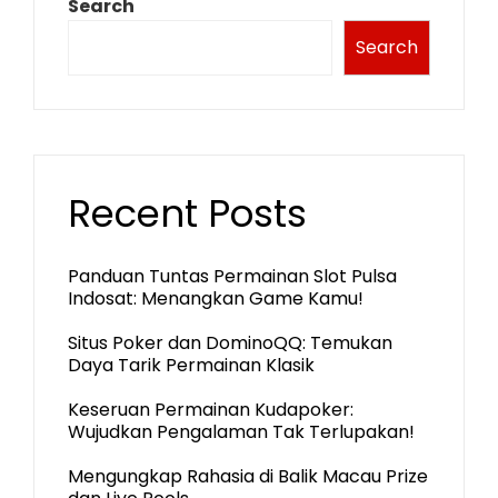
Search
Search
Recent Posts
Panduan Tuntas Permainan Slot Pulsa
Indosat: Menangkan Game Kamu!
Situs Poker dan DominoQQ: Temukan
Daya Tarik Permainan Klasik
Keseruan Permainan Kudapoker:
Wujudkan Pengalaman Tak Terlupakan!
Mengungkap Rahasia di Balik Macau Prize