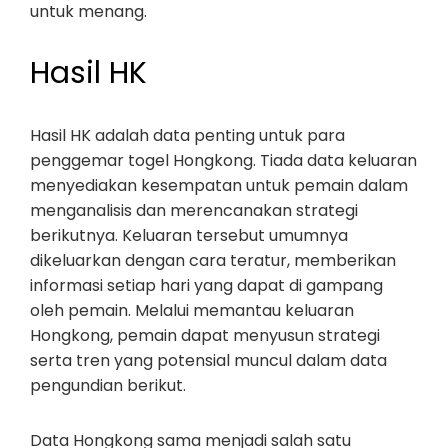
untuk menang.
Hasil HK
Hasil HK adalah data penting untuk para
penggemar togel Hongkong. Tiada data keluaran
menyediakan kesempatan untuk pemain dalam
menganalisis dan merencanakan strategi
berikutnya. Keluaran tersebut umumnya
dikeluarkan dengan cara teratur, memberikan
informasi setiap hari yang dapat di gampang
oleh pemain. Melalui memantau keluaran
Hongkong, pemain dapat menyusun strategi
serta tren yang potensial muncul dalam data
pengundian berikut.
Data Hongkong sama menjadi salah satu