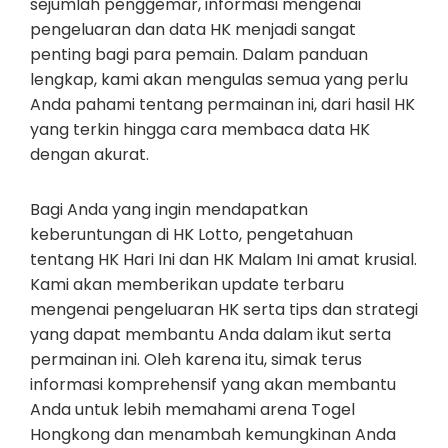
sejumlah penggemar, informasi mengenai
pengeluaran dan data HK menjadi sangat
penting bagi para pemain. Dalam panduan
lengkap, kami akan mengulas semua yang perlu
Anda pahami tentang permainan ini, dari hasil HK
yang terkin hingga cara membaca data HK
dengan akurat.
Bagi Anda yang ingin mendapatkan
keberuntungan di HK Lotto, pengetahuan
tentang HK Hari Ini dan HK Malam Ini amat krusial.
Kami akan memberikan update terbaru
mengenai pengeluaran HK serta tips dan strategi
yang dapat membantu Anda dalam ikut serta
permainan ini. Oleh karena itu, simak terus
informasi komprehensif yang akan membantu
Anda untuk lebih memahami arena Togel
Hongkong dan menambah kemungkinan Anda