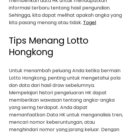
memberikan data HK untuk mendapatkan
informasi terbaru tentang hasil pengundian.
Sehingga, kita dapat melihat apakah angka yang
kita pasang menang atau tidak.
Togel
Tips Menang Lotto
Hongkong
Untuk menambah peluang Anda ketika bermain
Lotto Hongkong, penting untuk mengetahui pola
dan data dari hasil draw sebelumnya.
Mempelajari histori pengeluaran HK dapat
memberikan wawasan tentang angka-angka
yang sering terdapat. Anda dapat
memanfaatkan Data HK untuk menganalisis tren,
mencari nomor keberuntungan, atau
menghindari nomor yang jarang keluar. Dengan