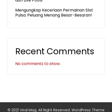
dan Live Pools
Mengungkap Keceriaan Permainan Slot
Pulsa: Peluang Menang Besar-Besaran!
Recent Comments
No comments to show.
© 2021 Viral Mag. All Right Reserved.
WordPress Theme