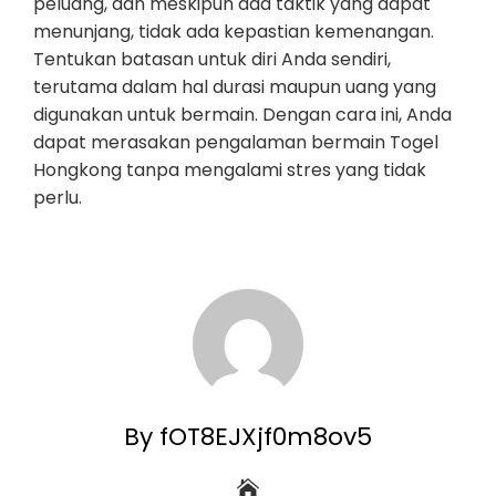
peluang, dan meskipun ada taktik yang dapat
menunjang, tidak ada kepastian kemenangan.
Tentukan batasan untuk diri Anda sendiri,
terutama dalam hal durasi maupun uang yang
digunakan untuk bermain. Dengan cara ini, Anda
dapat merasakan pengalaman bermain Togel
Hongkong tanpa mengalami stres yang tidak
perlu.
By fOT8EJXjf0m8ov5