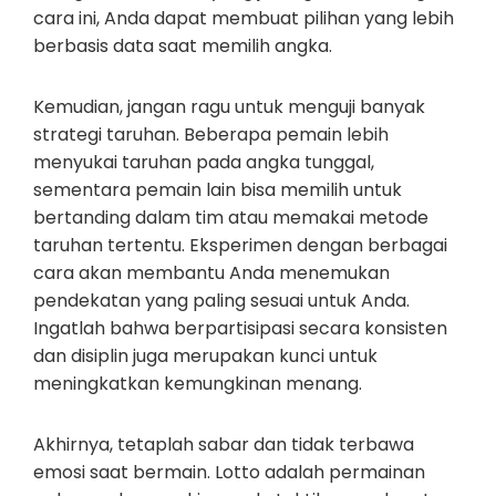
cara ini, Anda dapat membuat pilihan yang lebih
berbasis data saat memilih angka.
Kemudian, jangan ragu untuk menguji banyak
strategi taruhan. Beberapa pemain lebih
menyukai taruhan pada angka tunggal,
sementara pemain lain bisa memilih untuk
bertanding dalam tim atau memakai metode
taruhan tertentu. Eksperimen dengan berbagai
cara akan membantu Anda menemukan
pendekatan yang paling sesuai untuk Anda.
Ingatlah bahwa berpartisipasi secara konsisten
dan disiplin juga merupakan kunci untuk
meningkatkan kemungkinan menang.
Akhirnya, tetaplah sabar dan tidak terbawa
emosi saat bermain. Lotto adalah permainan