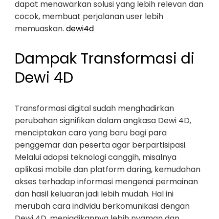
dapat menawarkan solusi yang lebih relevan dan
cocok, membuat perjalanan user lebih
memuaskan.
dewi4d
Dampak Transformasi di
Dewi 4D
Transformasi digital sudah menghadirkan
perubahan signifikan dalam angkasa Dewi 4D,
menciptakan cara yang baru bagi para
penggemar dan peserta agar berpartisipasi.
Melalui adopsi teknologi canggih, misalnya
aplikasi mobile dan platform daring, kemudahan
akses terhadap informasi mengenai permainan
dan hasil keluaran jadi lebih mudah. Hal ini
merubah cara individu berkomunikasi dengan
Dewi 4D, menjadikannya lebih nyaman dan