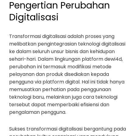
Pengertian Perubahan
Digitalisasi
Transformasi digitalisasi adalah proses yang
melibatkan pengintegrasian teknologi digitalisasi
ke dalam seluruh unsur bisnis dan kehidupan
sehari-hari. Dalam lingkungan platform dewi4d,
perubahan ini termasuk modifikasi metode
pelayanan dan produk disediakan kepada
pengguna via platform digital. Hal ini tidak hanya
memusatkan perhatian pada penggunaan
teknologi baru, melainkan juga cara teknologi
tersebut dapat memperbaiki efisiensi dan
pengalaman pengguna.
Sukses transformasi digitalisasi bergantung pada