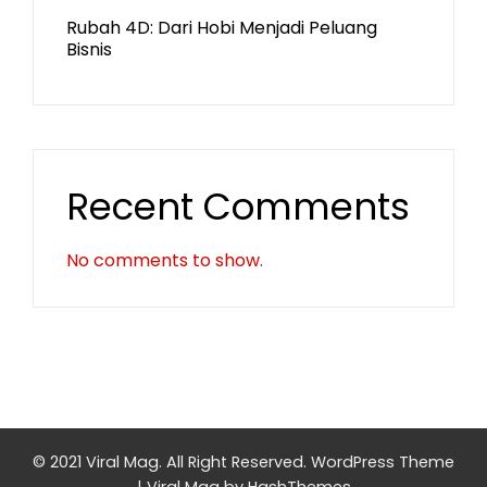
Rubah 4D: Dari Hobi Menjadi Peluang
Bisnis
Recent Comments
No comments to show.
© 2021 Viral Mag. All Right Reserved.
WordPress Theme