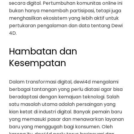
secara digital. Pertumbuhan komunitas online ini
bukan hanya menambah partisipasi, tetapi juga
menghasilkan ekosistem yang lebih aktif untuk
pertukaran pengalaman dan data tentang Dewi
4D.
Hambatan dan
Kesempatan
Dalam transformasi digital, dewi4d mengalami
berbagai tantangan yang perlu diatasi agar bisa
beradaptasi dengan kemajuan teknologi. Salah
satu masalah utama adalah persaingan yang
kian ketat di industri digital. Banyak pemain baru
yang memasuki pasar dan menawarkan layanan
baru yang menggugah bagi konsumen. Oleh