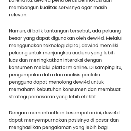
karena itu, dewi4d perlu terus berinovasi dan
membangun kualitas servisnya agar masih
relevan.
Namun, di balik tantangan tersebut, ada peluang
besar yang dapat digunakan oleh dewi4d. Melalui
menggunakan teknologi digital, dewi4d memiliki
peluang untuk menjangkau audiens yang lebih
luas dan meningkatkan interaksi dengan
konsumen melalui platform online. Di samping itu,
pengumpulan data dan analisis perilaku
pengguna dapat menolong dewi4d untuk
memahami kebutuhan konsumen dan membuat
strategi pemasaran yang lebih efektif.
Dengan memanfaatkan kesempatan ini, dewi4d
dapat menyempurnakan posisinya di pasar dan
menghasilkan pengalaman yang lebih bagi