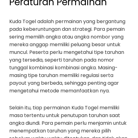
Peraturan Permainan
Kuda Togel adalah permainan yang bergantung
pada keberuntungan dan strategi. Para pemain
sering memilih angka atau angka nombor yang
mereka anggap memiliki peluang besar untuk
muncul. Peserta perlu mengetahui tipe taruhan
yang tersedia, seperti taruhan pada nomor
tunggal kombinasi kombinasi angka. Masing-
masing tipe taruhan memiliki regulasi serta
payout yang berbeda, sehingga penting agar
mengetahui metode memanfaatkan nya.
Selain itu, tiap permainan Kuda Togel memiliki
masa tertentu untuk penutupan taruhan saat
angka diundi. Para pemain perlu menjamin untuk
menempatkan taruhan yang mereka pilih