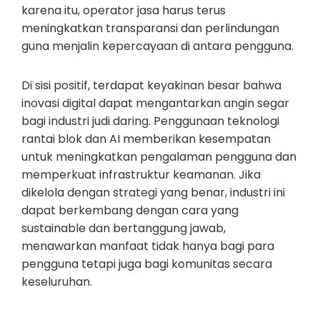
karena itu, operator jasa harus terus
meningkatkan transparansi dan perlindungan
guna menjalin kepercayaan di antara pengguna.
Di sisi positif, terdapat keyakinan besar bahwa
inovasi digital dapat mengantarkan angin segar
bagi industri judi daring. Penggunaan teknologi
rantai blok dan AI memberikan kesempatan
untuk meningkatkan pengalaman pengguna dan
memperkuat infrastruktur keamanan. Jika
dikelola dengan strategi yang benar, industri ini
dapat berkembang dengan cara yang
sustainable dan bertanggung jawab,
menawarkan manfaat tidak hanya bagi para
pengguna tetapi juga bagi komunitas secara
keseluruhan.