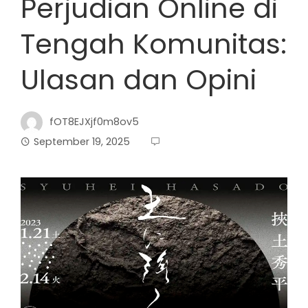
Perjudian Online di
Tengah Komunitas:
Ulasan dan Opini
fOT8EJXjf0m8ov5
September 19, 2025