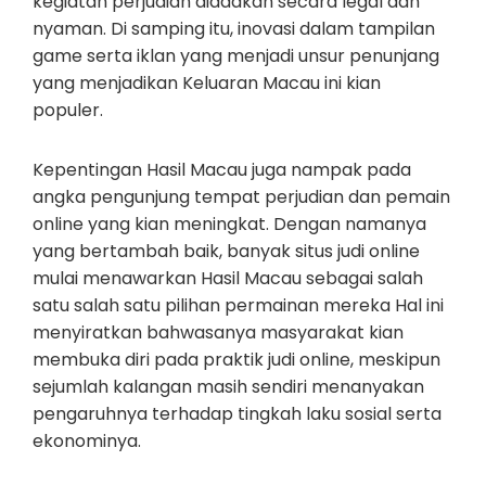
kegiatan perjudian diadakan secara legal dan
nyaman. Di samping itu, inovasi dalam tampilan
game serta iklan yang menjadi unsur penunjang
yang menjadikan Keluaran Macau ini kian
populer.
Kepentingan Hasil Macau juga nampak pada
angka pengunjung tempat perjudian dan pemain
online yang kian meningkat. Dengan namanya
yang bertambah baik, banyak situs judi online
mulai menawarkan Hasil Macau sebagai salah
satu salah satu pilihan permainan mereka Hal ini
menyiratkan bahwasanya masyarakat kian
membuka diri pada praktik judi online, meskipun
sejumlah kalangan masih sendiri menanyakan
pengaruhnya terhadap tingkah laku sosial serta
ekonominya.