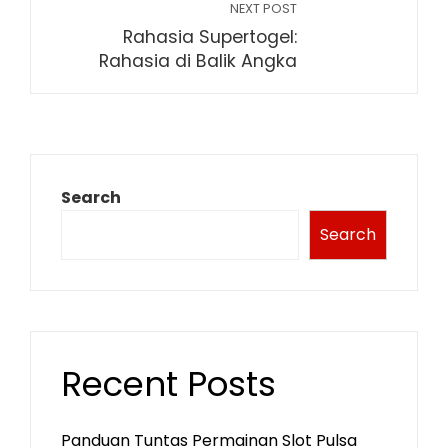
NEXT POST
Rahasia Supertogel:
Rahasia di Balik Angka
Search
Search
Recent Posts
Panduan Tuntas Permainan Slot Pulsa