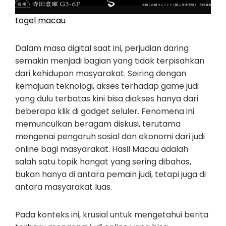
togel macau
Dalam masa digital saat ini, perjudian daring
semakin menjadi bagian yang tidak terpisahkan
dari kehidupan masyarakat. Seiring dengan
kemajuan teknologi, akses terhadap game judi
yang dulu terbatas kini bisa diakses hanya dari
beberapa klik di gadget seluler. Fenomena ini
memunculkan beragam diskusi, terutama
mengenai pengaruh sosial dan ekonomi dari judi
online bagi masyarakat. Hasil Macau adalah
salah satu topik hangat yang sering dibahas,
bukan hanya di antara pemain judi, tetapi juga di
antara masyarakat luas.
Pada konteks ini, krusial untuk mengetahui berita