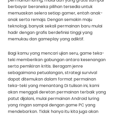
permainan luring, mulai dari yang gratis sampai
berbayar beraneka pilihan tersedia untuk
memuaskan selera setiap gamer, entah anak-
anak serta remaja. Dengan semakin maju
teknologi, banyak sekali permainan baru mulai
hadir dengan grafis berdefinisi tinggi yang
memukau dan gameplay yang adiktif.
Bagi kamu yang mencari ujian seru, game teka-
teki memberikan gabungan antara kesenangan
serta pemikiran kritis. Beragam jenre
sebagaimana petualangan, strategi survival
dapat ditemukan dalam format permainan
teka-teki yang menantang Di tulisan ini, kami
akan menggali deretan permainan terbaik yang
patut dijalani, mulai permainan Android luring
yang ringan sampai dengan game PC yang
mendebarkan. Tidak hanya itu kita juga akan