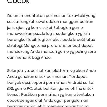
Cocok
Dalam menentukan permainan teka-teki yang
sesuai, langkah awal adalah menggambarkan
jenis ujian yg kamu sukai. Sebagian game
menawarkan puzzle logis, sedangkan yg lain
barangkali lebih lagi terfokus pada kreatif atau
strategi. Mengetahui preferensi pribadi dapat
mendukung Anda mencari game yg paling seru
dan menarik bagi Anda.
Selanjutnya, perhatikan platform yg akan Anda
Anda gunakan untuk permainan. Terdapat
banyak opsi, seperti permainan Android serta
iOS, game PC, atau bahkan game offline untuk
konsol. Pastikan permainan yg kamu tentukan
cocok dengan alat Anda agar pengalaman
bermain makin lebih menyenangkan tanpa