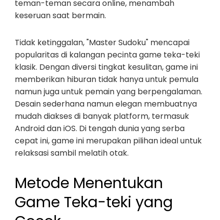
teman-teman secara online, menambah
keseruan saat bermain.
Tidak ketinggalan, "Master Sudoku" mencapai
popularitas di kalangan pecinta game teka-teki
klasik. Dengan diversi tingkat kesulitan, game ini
memberikan hiburan tidak hanya untuk pemula
namun juga untuk pemain yang berpengalaman.
Desain sederhana namun elegan membuatnya
mudah diakses di banyak platform, termasuk
Android dan iOS. Di tengah dunia yang serba
cepat ini, game ini merupakan pilihan ideal untuk
relaksasi sambil melatih otak.
Metode Menentukan
Game Teka-teki yang