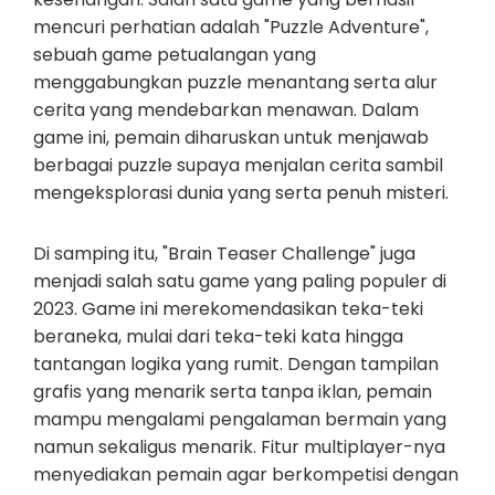
mencuri perhatian adalah "Puzzle Adventure",
sebuah game petualangan yang
menggabungkan puzzle menantang serta alur
cerita yang mendebarkan menawan. Dalam
game ini, pemain diharuskan untuk menjawab
berbagai puzzle supaya menjalan cerita sambil
mengeksplorasi dunia yang serta penuh misteri.
Di samping itu, "Brain Teaser Challenge" juga
menjadi salah satu game yang paling populer di
2023. Game ini merekomendasikan teka-teki
beraneka, mulai dari teka-teki kata hingga
tantangan logika yang rumit. Dengan tampilan
grafis yang menarik serta tanpa iklan, pemain
mampu mengalami pengalaman bermain yang
namun sekaligus menarik. Fitur multiplayer-nya
menyediakan pemain agar berkompetisi dengan