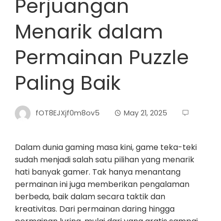
Perjuangan
Menarik dalam
Permainan Puzzle
Paling Baik
fOT8EJXjf0m8ov5
May 21, 2025
Dalam dunia gaming masa kini, game teka-teki
sudah menjadi salah satu pilihan yang menarik
hati banyak gamer. Tak hanya menantang
permainan ini juga memberikan pengalaman
berbeda, baik dalam secara taktik dan
kreativitas. Dari permainan daring hingga