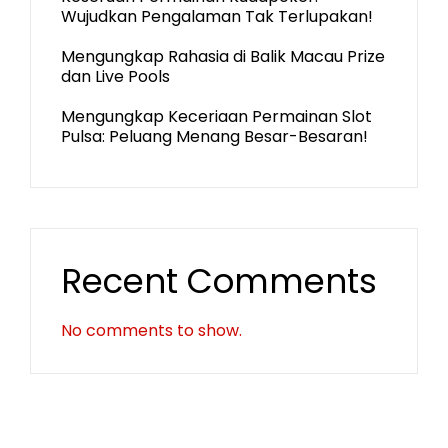
Wujudkan Pengalaman Tak Terlupakan!
Mengungkap Rahasia di Balik Macau Prize
dan Live Pools
Mengungkap Keceriaan Permainan Slot
Pulsa: Peluang Menang Besar-Besaran!
Recent Comments
No comments to show.