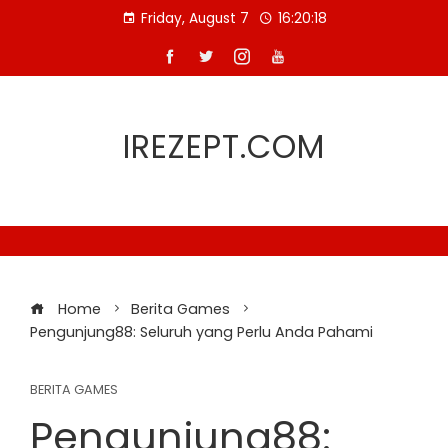
Skip
Friday, August 7
16:20:19
to
content
IREZEPT.COM
Home
Berita Games
Pengunjung88: Seluruh yang Perlu Anda Pahami
BERITA GAMES
Pengunjung88: