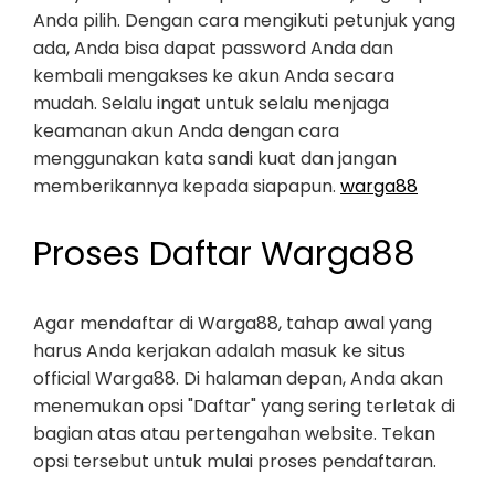
Anda pilih. Dengan cara mengikuti petunjuk yang
ada, Anda bisa dapat password Anda dan
kembali mengakses ke akun Anda secara
mudah. Selalu ingat untuk selalu menjaga
keamanan akun Anda dengan cara
menggunakan kata sandi kuat dan jangan
memberikannya kepada siapapun.
warga88
Proses Daftar Warga88
Agar mendaftar di Warga88, tahap awal yang
harus Anda kerjakan adalah masuk ke situs
official Warga88. Di halaman depan, Anda akan
menemukan opsi "Daftar" yang sering terletak di
bagian atas atau pertengahan website. Tekan
opsi tersebut untuk mulai proses pendaftaran.