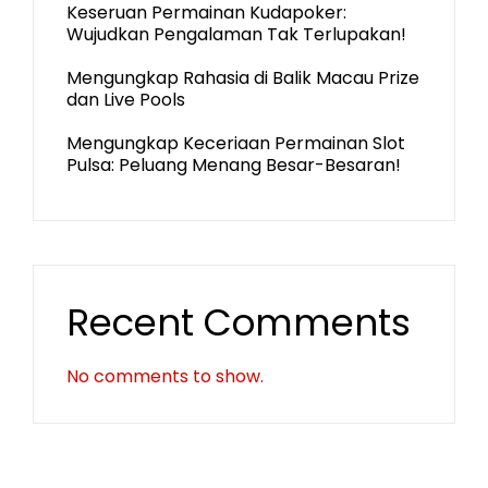
Keseruan Permainan Kudapoker:
Wujudkan Pengalaman Tak Terlupakan!
Mengungkap Rahasia di Balik Macau Prize
dan Live Pools
Mengungkap Keceriaan Permainan Slot
Pulsa: Peluang Menang Besar-Besaran!
Recent Comments
No comments to show.