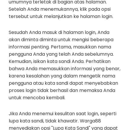
umumnya terletak di bagian atas halaman.
Setelah Anda menemukannya, klik pada opsi
tersebut untuk melanjutkan ke halaman login.
Sesudah Anda masuk di halaman login, Anda
akan diminta diminta untuk mengisi beberapa
informasi penting. Pertama, masukkan nama
pengguna Anda yang telah Anda sebelumnya.
Kemudian, isikan kata sandi Anda. Perhatikan
bahwa Anda memasukkan informasi yang benar,
karena kesalahan yang dalam mengetik nama
pengguna atau kata sandi dapat menyebabkan
proses login tidak berhasil dan memaksa Anda
untuk mencoba kembali.
Jika Anda menemui kesulitan saat login, seperti
lupa kata sandi, tidak khawatir. Warga88
menyediakan opsi "Lupa Kata Sandi" yang dapat