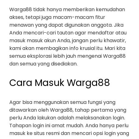
Warga88 tidak hanya memberikan kemudahan
akses, tetapi juga macam-macam fitur
menawan yang dapat digunakan anggota. Jika
Anda mencari-cari tautan agar mendaftar atau
masuk masuk akun Anda, jangan perlu khawatir,
kami akan membagikan info krusial itu. Mari kita
semua eksplorasi lebih jauh mengenai Warga88
dan semua yang disediakan.
Cara Masuk Warga88
Agar bisa menggunakan semua fungsi yang
ditawarkan oleh Warga88, tahap pertama yang
perlu Anda lakukan adalah melaksanakan login.
Tahapan login ini amat mudah. Anda hanya perlu
masuk ke situs resmi dan mencari opsi login yang